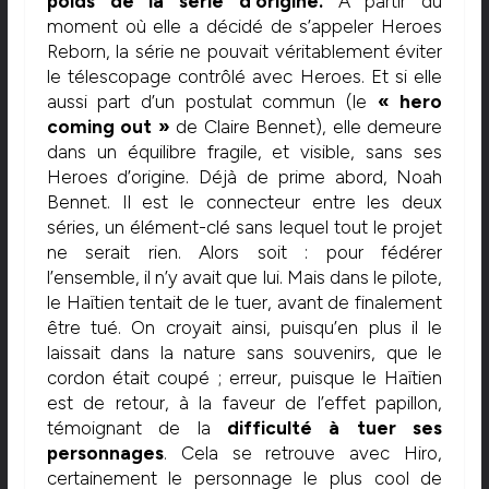
poids de la série d’origine.
A partir du
moment où elle a décidé de s’appeler Heroes
Reborn, la série ne pouvait véritablement éviter
le télescopage contrôlé avec Heroes. Et si elle
aussi part d’un postulat commun (le
« hero
coming out »
de Claire Bennet), elle demeure
dans un équilibre fragile, et visible, sans ses
Heroes d’origine. Déjà de prime abord, Noah
Bennet. Il est le connecteur entre les deux
séries, un élément-clé sans lequel tout le projet
ne serait rien. Alors soit : pour fédérer
l’ensemble, il n’y avait que lui. Mais dans le pilote,
le Haïtien tentait de le tuer, avant de finalement
être tué. On croyait ainsi, puisqu’en plus il le
laissait dans la nature sans souvenirs, que le
cordon était coupé ; erreur, puisque le Haïtien
est de retour, à la faveur de l’effet papillon,
témoignant de la
difficulté à tuer ses
personnages
. Cela se retrouve avec Hiro,
certainement le personnage le plus cool de