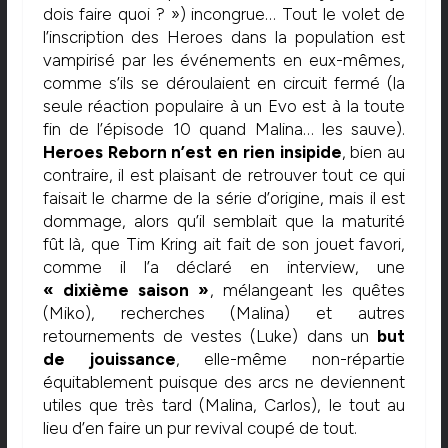
dois faire quoi ? ») incongrue… Tout le volet de
l’inscription des Heroes dans la population est
vampirisé par les événements en eux-mêmes,
comme s’ils se déroulaient en circuit fermé (la
seule réaction populaire à un Evo est à la toute
fin de l’épisode 10 quand Malina… les sauve).
Heroes Reborn n’est en rien insipide
, bien au
contraire, il est plaisant de retrouver tout ce qui
faisait le charme de la série d’origine, mais il est
dommage, alors qu’il semblait que la maturité
fût là, que Tim Kring ait fait de son jouet favori,
comme il l’a déclaré en interview, une
« dixième saison »
, mélangeant les quêtes
(Miko), recherches (Malina) et autres
retournements de vestes (Luke) dans un
but
de jouissance
, elle-même non-répartie
équitablement puisque des arcs ne deviennent
utiles que très tard (Malina, Carlos), le tout au
lieu d’en faire un pur revival coupé de tout.