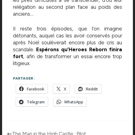
les pires difficultés à se transcender, d’où leur
relégation au second plan face au poids des
anciens…
Il reste trois épisodes, que l’on imagine
détonants, auquel cas les avoir conservés pour
après Noël soulèverait encore plus de cris au
scandale.
Espérons qu’Heroes Reborn finira
fort
, afin de transformer un essai encore trop
litigieux.
PARTAGER :
Facebook
X
Reddit
Telegram
WhatsApp
The Man in the High Castle : Pilot