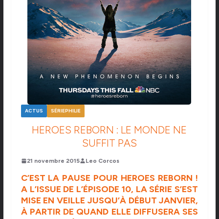
ACTUS
SÉRIEPHILIE
HEROES REBORN : LE MONDE NE
SUFFIT PAS
21 novembre 2015
Leo Corcos
C’EST LA PAUSE POUR HEROES REBORN !
A L’ISSUE DE L’ÉPISODE 10, LA SÉRIE S’EST
MISE EN VEILLE JUSQU’À DÉBUT JANVIER,
À PARTIR DE QUAND ELLE DIFFUSERA SES