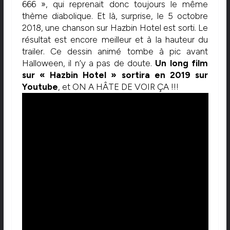
666 », qui reprenait donc toujours le même
thème diabolique. Et là, surprise, le 5 octobre
2018, une chanson sur Hazbin Hotel est sorti. Le
résultat est encore meilleur et à la hauteur du
trailer. Ce dessin animé tombe à pic avant
Halloween, il n’y a pas de doute.
Un long film
sur « Hazbin Hotel » sortira en 2019 sur
Youtube
, et ON A HÂTE DE VOIR ÇA !!!