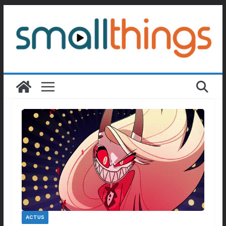
Passer
au
contenu
ACTUS