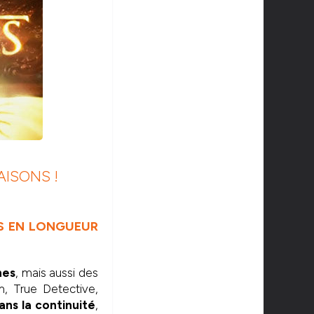
AISONS !
NS EN LONGUEUR
nes
, mais aussi des
m, True Detective,
ans la continuité
,