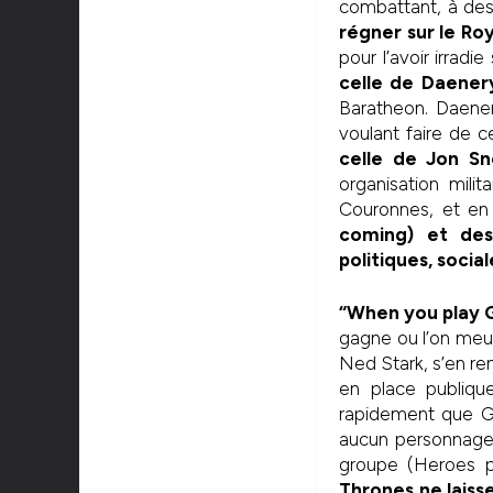
combattant, à des 
régner sur le R
pour l’avoir irradi
celle de
Daener
Baratheon. Daener
voulant faire de ce
celle de Jon S
organisation mili
Couronnes, et en 
coming) et des
politiques, socia
“When you play G
gagne ou l’on meu
Ned Stark, s’en ren
en place publique
rapidement que Ga
aucun personnage,
groupe (Heroes pa
Thrones ne laiss