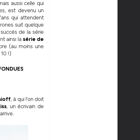
ais aussi celle qui
res, est devenu un
fans qui attendent
hrones suit quelque
succès de la série
t ainsi la
série de
ore (au moins une
 10 !)
NFONDUES
ioff
, à qui l’on doit
iss
, un écrivain de
arrive.