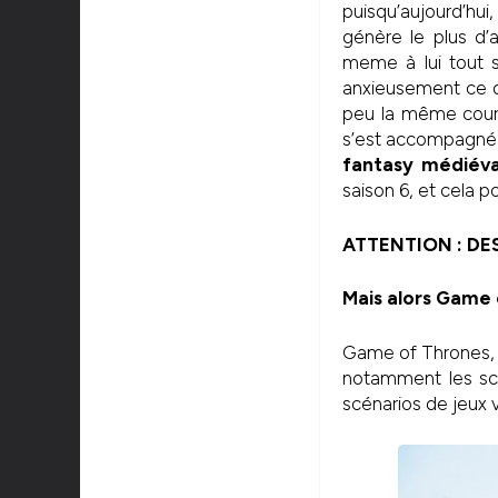
puisqu’aujourd’hui
génère le plus d’
meme à lui tout s
anxieusement ce qu
peu la même courb
s’est accompagné d
fantasy médiév
saison 6, et cela po
ATTENTION : D
Mais alors Game 
Game of Thrones, c
notamment les scé
scénarios de jeux v