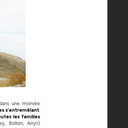
 dans une moindre
ues s’entremêlant
.
utes les familles
rey, Bolton, Arryn)