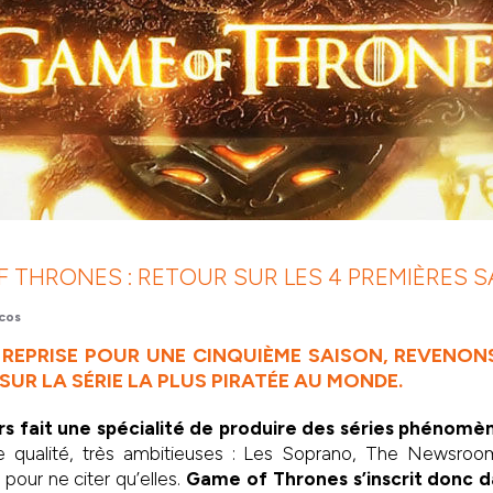
 THRONES : RETOUR SUR LES 4 PREMIÈRES S
cos
A REPRISE POUR UNE CINQUIÈME SAISON, REVENO
SUR LA SÉRIE LA PLUS PIRATÉE AU MONDE.
rs fait une spécialité de produire des séries phénomè
e qualité, très ambitieuses : Les Soprano, The Newsroo
pour ne citer qu’elles.
Game of Thrones s’inscrit donc d