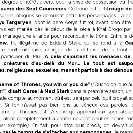
degrés d’intérêt divers, pour la prise de possession du Tr
oyaume des Sept Couronnes
. Ce trône est le
fil rouge de 
e sur les intrigues se déroulant entre les personnages. La d
ys Targaryen
, dont le père Aerys fut roi, avant d’en êtr
ys est mariée dès le début de la série à Khal Drogo par s
 mariage une alliance pour reconquérir le trône. Enfin, la d
now
, fils illégitime de Eddard Stark, qui se rend à la
Ga
taire multi-millénaire, chargée de la défense de la front
particulier du Mur.
A cela s’ajoutent les menaces de l
 créatures d’au-delà du Mur…
Le tout est saupo
les, religieuses, sexuelles, menant parfois à des dénou
ame of Thrones, you win or you die”
(“Quand on joue au
rt”)
disait Cersei à Ned Stark
dans la première saison, un
de compte au moment où il est trahi par celui qu’il croyait so
. Si l’on n’avait pas bien pris au sérieux ces paroles
me of Thrones est LA série qui apprend aux spectateurs
 allant complètement à contre courant d’autres séries m
r exemple). En fait, pour être plus précis, on devrait d
e pas le temps de s’attacher aux personnages
: le pre