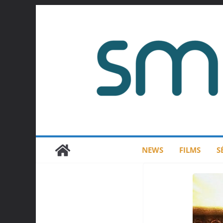
Passer
au
contenu
NEWS
FILMS
S