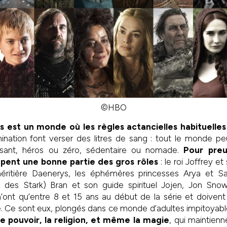
©HBO
est un monde où les règles actancielles habituelles
ination font verser des litres de sang : tout le monde pe
sant, héros ou zéro, sédentaire ou nomade.
Pour preu
pent une bonne partie des gros rôles
: le roi Joffrey e
héritière Daenerys, les éphémères princesses Arya et Sa
on des Stark) Bran et son guide spirituel Jojen, Jon Sn
’ont qu’entre 8 et 15 ans au début de la série et doivent 
ue. Ce sont eux, plongés dans ce monde d’adultes impitoyab
le pouvoir, la religion, et même la magie
, qui maintienn