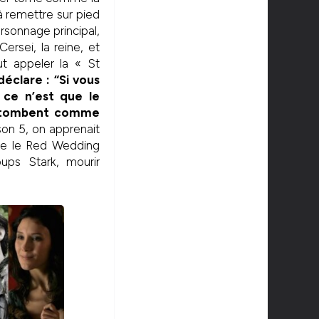
à remettre sur pied
rsonnage principal,
ersei, la reine, et
t appeler la « St
éclare : “Si vous
 ce n’est que le
, tombent comme
on 5, on apprenait
que le Red Wedding
ups Stark, mourir