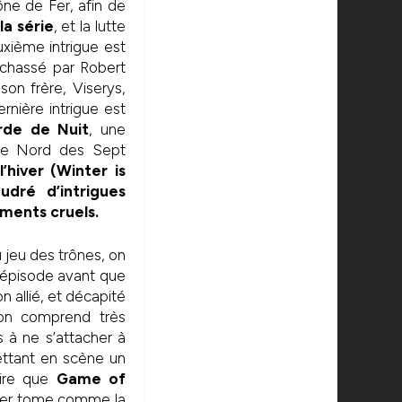
ône de Fer, afin de
la série
, et la lutte
euxième intrigue est
e chassé par Robert
on frère, Viserys,
ernière intrigue est
rde de Nuit
, une
ière Nord des Sept
’hiver (Winter is
udré d’intrigues
ements cruels.
 jeu des trônes, on
 épisode avant que
n allié, et décapité
, on comprend très
 à ne s’attacher à
ettant en scène un
ire que
Game of
mier tome comme la