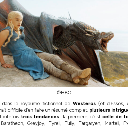
©HBO
ue dans le royaume fictionnel de
Westeros
(et d’Essos,
rait difficile d’en faire un résumé complet,
plusieurs intrig
toutefois
trois tendances
: la première, c’est
celle de to
 Baratheon, Greyjoy, Tyrell, Tully, Targaryen, Martell, F