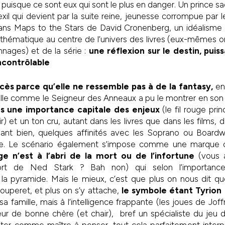
 puisque ce sont eux qui sont le plus en danger. Un prince sad
xil qui devient par la suite reine, jeunesse corrompue par 
ns Maps to the Stars de David Cronenberg, un idéalisme pl
thématique au centre de l’univers des livres (eux-mêmes or
nages) et de la série :
une réflexion sur le destin, puiss
incontrôlable
ccès parce qu’elle ne ressemble pas à de la fantasy,
en 
nelle comme le Seigneur des Anneaux a pu le montrer en so
 une importance capitale des enjeux
(le fil rouge prin
ir) et un ton cru, autant dans les livres que dans les films,
illant bien, quelques affinités avec les Soprano ou Boardw
îne. Le scénario également s’impose comme une marque 
e n’est à l’abri de la mort ou de l’infortune
(vous a
ort de Ned Stark ? Bah non) qui selon l’importanc
la pyramide. Mais le mieux, c’est que plus on nous dit q
ouperet, et plus on s’y attache,
le symbole étant Tyrion 
sa famille, mais à l’intelligence frappante (les joues de Jof
ur de bonne chère (et chair), bref un spécialiste du jeu d