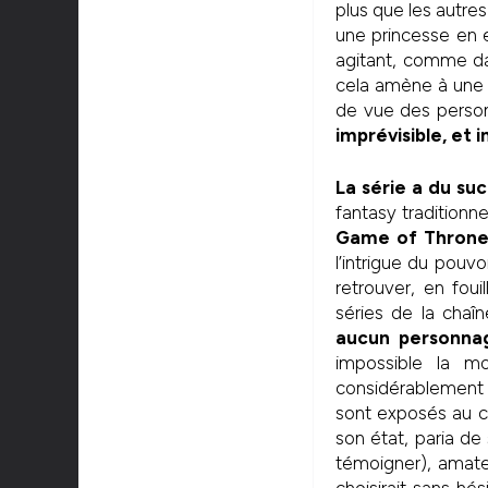
plus que les autres
une princesse en e
agitant, comme da
cela amène à une 
de vue des person
imprévisible, et 
La série a du su
fantasy tradition
Game of Thrones
l’intrigue du pouvo
retrouver, en fou
séries de la cha
aucun personnag
impossible la m
considérablement 
sont exposés au c
son état, paria de 
témoigner), amate