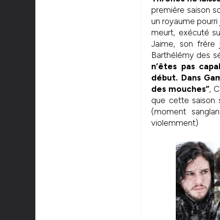
première saison so
un royaume pourri 
meurt, exécuté sur
Jaime, son frère
Barthélémy des sér
n’êtes pas capa
début. Dans Gam
des mouches”
, 
que cette saison 
(moment sanglant
violemment)