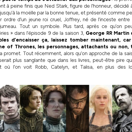
nt à peine finis que Ned Stark, figure de l’honneur, décidé 
jusqu’à la moëlle par la bonne tenue, et présenté comme pe
 ordre d’un jeune roi cruel, Joffrey, né de l’inceste entre C
 jumeau. Tout un symbole. Plus tard, après ce qu’on peu
ies » dans l’épisode 9 de la saison 3,
George RR Martin d
bles d’encaisser ça, laissez tomber maintenant, car
e of Thrones, les personnages, attachants ou non
Ca promet. Tout récemment, alors qu’on approche de la sais
serait plus sanglante que dans les livres, peut-être pire 
 où l’on voit Robb, Catelyn, et Talisa, en plus des lo