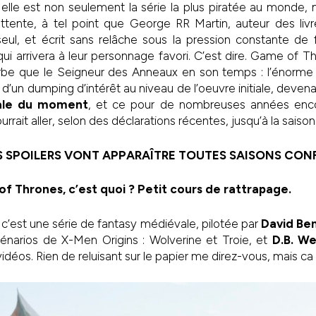
, elle est non seulement la série la plus piratée au monde, m
attente, à tel point que George RR Martin, auteur des liv
eul, et écrit sans relâche sous la pression constante de 
i arrivera à leur personnage favori. C’est dire. Game of T
e que le Seigneur des Anneaux en son temps : l’énorme 
’un dumping d’intérêt au niveau de l’oeuvre initiale, devenan
ale du moment
, et ce pour de nombreuses années enc
urrait aller, selon des déclarations récentes, jusqu’à la saison
ES SPOILERS VONT APPARAÎTRE TOUTES SAISONS CO
of Thrones, c’est quoi ? Petit cours de rattrapage.
’est une série de fantasy médiévale, pilotée par
David Ben
narios de X-Men Origins : Wolverine et Troie, et
D.B. We
idéos. Rien de reluisant sur le papier me direz-vous, mais ca 