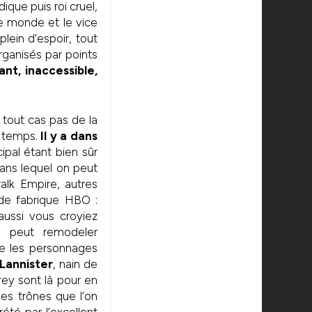
ique puis roi cruel,
le monde et le vice
ein d’espoir, tout
ganisés par points
ant, inaccessible,
tout cas pas de la
n temps.
Il y a dans
cipal étant bien sûr
 dans lequel on peut
alk Empire, autres
de fabrique HBO :
ussi vous croyiez
e peut remodeler
ue les personnages
Lannister
, nain de
frey sont là pour en
es trônes que l’on