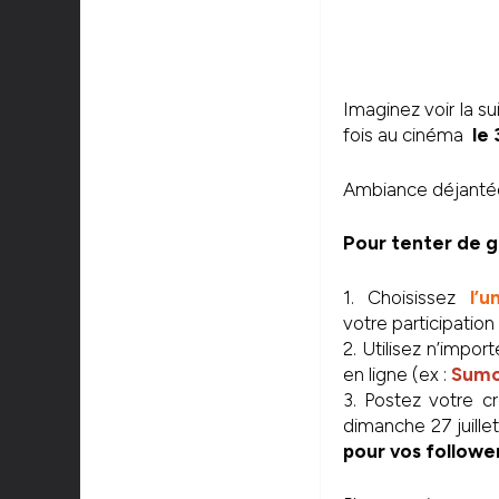
Imaginez voir la 
fois au cinéma
le 
Ambiance déjantée,
Pour tenter de ga
1. Choisissez
l’
votre participation
2. Utilisez n’impor
en ligne (ex :
Sumo
3. Postez votre c
dimanche 27 juille
pour vos follower