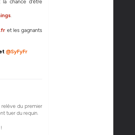
t la chance d’être
ings
.
.fr
et les gagnants
et
@SyFyFr
 relève du premier
nt tuer du requin.
!