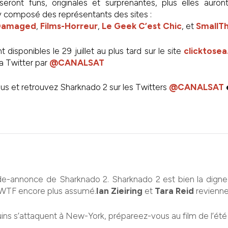
eront funs, originales et surprenantes, plus elles auron
ry composé des représentants des sites :
 Damaged
,
Films-Horreur
,
Le Geek C’est Chic
, et
SmallTh
t disponibles le 29 juillet au plus tard sur le site
clicktosea
a Twitter par
@CANALSAT
s et retrouvez Sharknado 2 sur les Twitters
@CANALSAT
e-annonce de Sharknado 2. Sharknado 2 est bien la digne
 WTF encore plus assumé.
Ian Zieiring
et
Tara Reid
revienne
ins s’attaquent à New-York, prépareez-vous au film de l’été 