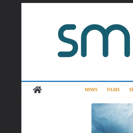
Passer
au
contenu
NEWS
FILMS
S