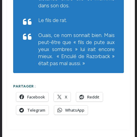
dans son dos.
Le fils de rat.
Ouais, ce nom sonnait bien. Mais
peut-être que « fils de pute aux
yeux sombres » lui irait encore
mieux. « Enculé de Razorback »
était pas mal aussi. »
PARTAGER :
Facebook
X
Reddit
Telegram
WhatsApp