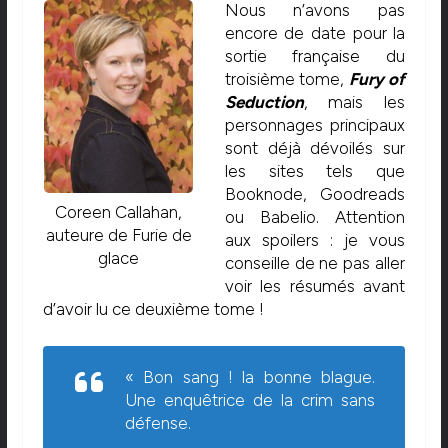
Nous n’avons pas
encore de date pour la
sortie française du
troisième tome,
Fury of
Seduction
, mais les
personnages principaux
sont déjà dévoilés sur
les sites tels que
Booknode, Goodreads
Coreen Callahan,
ou Babelio. Attention
auteure de Furie de
aux spoilers : je vous
glace
conseille de ne pas aller
voir les résumés avant
d’avoir lu ce deuxième tome !
« Bon sang ! la bonne blague.
Une enquêtrice de la crim sans
défense.