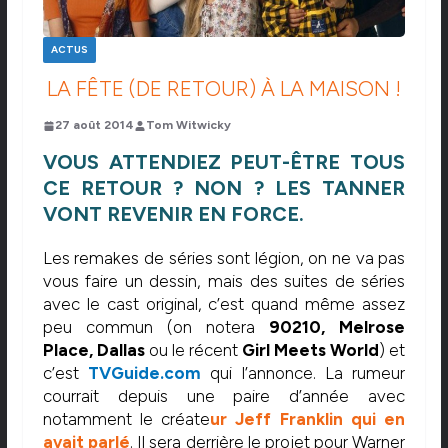
ACTUS
LA FÊTE (DE RETOUR) À LA MAISON !
27 août 2014
Tom Witwicky
VOUS ATTENDIEZ PEUT-ÊTRE TOUS
CE RETOUR ? NON ? LES TANNER
VONT REVENIR EN FORCE.
Les remakes de séries sont légion, on ne va pas
vous faire un dessin, mais des suites de séries
avec le cast original, c’est quand même assez
peu commun (on notera
90210, Melrose
Place, Dallas
ou le récent
Girl Meets World
) et
c’est
TVGuide.com
qui l’annonce. La rumeur
courrait depuis une paire d’année avec
notamment le créate
ur Jeff Franklin qui en
avait parlé
. Il sera derrière le projet pour Warner