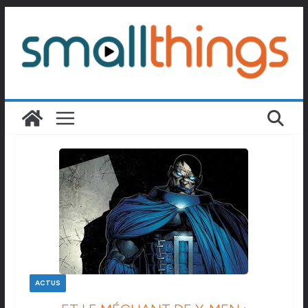
Passer
au
contenu
ACTUS