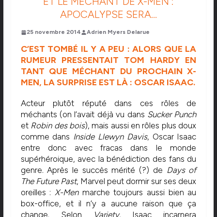
ET LE MÉCHANT DE X-MEN :
APOCALYPSE SERA…
25 novembre 2014
Adrien Myers Delarue
C’EST TOMBÉ IL Y A PEU : ALORS QUE LA
RUMEUR PRESSENTAIT TOM HARDY EN
TANT QUE MÉCHANT DU PROCHAIN X-
MEN, LA SURPRISE EST LÀ : OSCAR ISAAC.
Acteur plutôt réputé dans ces rôles de
méchants (on l’avait déjà vu dans
Sucker Punch
et
Robin des bois
), mais aussi en rôles plus doux
comme dans
Inside Llewyn Davis
, Oscar Isaac
entre donc avec fracas dans le monde
supérhéroique, avec la bénédiction des fans du
genre. Après le succès mérité (?) de
Days of
The Future Past
, Marvel peut dormir sur ses deux
oreilles :
X-Men
marche toujours aussi bien au
box-office, et il n’y a aucune raison que ça
change. Selon
Variety
, Isaac incarnera