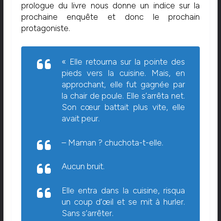
prologue du livre nous donne un indice sur la
prochaine enquête et donc le prochain
protagoniste.
« Elle retourna sur la pointe des
pieds vers la cuisine. Mais, en
approchant, elle fut gagnée par
la chair de poule. Elle s’arrêta net.
Son cœur battait plus vite, elle
avait peur.
– Maman ? chuchota-t-elle.
Aucun bruit.
Elle entra dans la cuisine, risqua
un coup d’œil et se mit à hurler.
Sans s’arrêter.