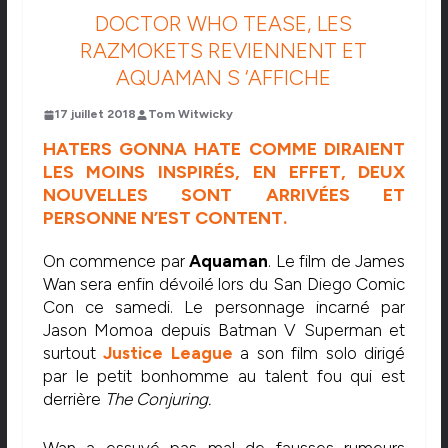
DOCTOR WHO TEASE, LES
RAZMOKETS REVIENNENT ET
AQUAMAN S ‘AFFICHE
17 juillet 2018
Tom Witwicky
HATERS GONNA HATE COMME DIRAIENT
LES MOINS INSPIRÉS, EN EFFET, DEUX
NOUVELLES SONT ARRIVÉES ET
PERSONNE N’EST CONTENT.
On commence par
Aquaman
. Le film de James
Wan sera enfin dévoilé lors du San Diego Comic
Con ce samedi. Le personnage incarné par
Jason Momoa depuis Batman V Superman et
surtout
Justice League
a son film solo dirigé
par le petit bonhomme au talent fou qui est
derrière
The Conjuring.
Wan a essuyé pas mal de fausses rumeurs