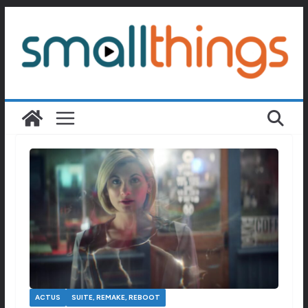
Passer
au
contenu
ACTUS
SUITE, REMAKE, REBOOT