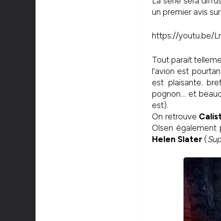
La série sera diff
un premier avis sur 
https://youtu.be
Tout parait tellem
l’avion est pourt
est plaisante. br
pognon… et beauco
est).
On retrouve
Calis
Olsen également p
Helen Slater
(
Sup