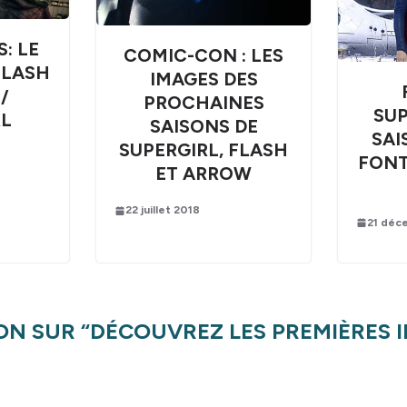
: LE
COMIC-CON : LES
FLASH
IMAGES DES
/
PROCHAINES
SUP
RL
SAISONS DE
SAI
SUPERGIRL, FLASH
FONT
ET ARROW
22 juillet 2018
21 déc
ON SUR “
DÉCOUVREZ LES PREMIÈRES 