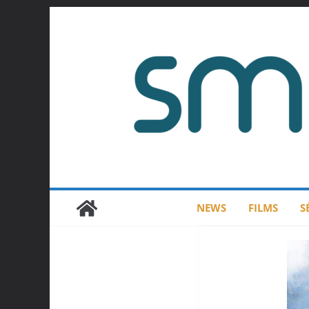
Passer
au
contenu
NEWS
FILMS
S