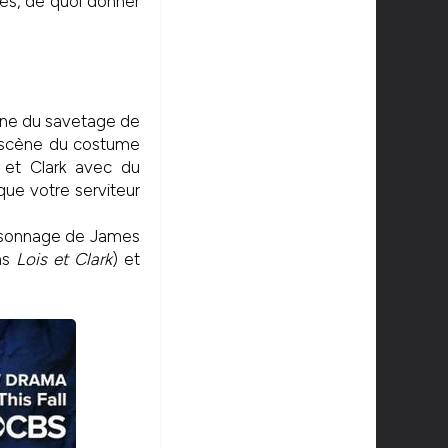
tes, de quoi donner
cène du savetage de
a scène du costume
s et Clark avec du
ue votre serviteur
ersonnage de James
ns
Lois et Clark
) et