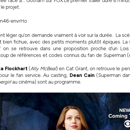
usée face à… Gotham sur FOX.Le premier trailer dure 6 minu
le projet.
/Lm46-envrHo
ent léger qu’on demande vraiment à voir sur la durée. La s
ant bien fichue, avec des petits moments plutôt épiques. L
ef on se retrouve dans une proposition proche d’un Loi
up de références et codes connus du fan de Superman (q
ta Flockhart
(
Ally McBeal
) en Cat Grant, on retrouve le p
our le fan service. Au casting,
Dean Cain
(Superman da
ergirl
au cinéma) sont au programme.