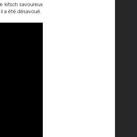
le kitsch savoureux
il a été désavoué.