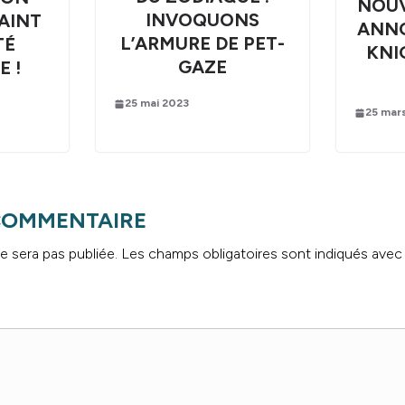
NOUV
INVOQUONS
AINT
ANNO
L’ARMURE DE PET-
TÉ
KNI
GAZE
 !
25 mai 2023
25 mar
 COMMENTAIRE
e sera pas publiée.
Les champs obligatoires sont indiqués ave