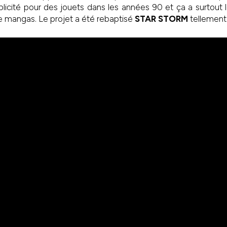
blicité pour des jouets dans les années 90 et ça a surtout 
e mangas. Le projet a été rebaptisé
STAR STORM
tellement 