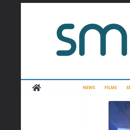
Passer
au
contenu
NEWS
FILMS
S