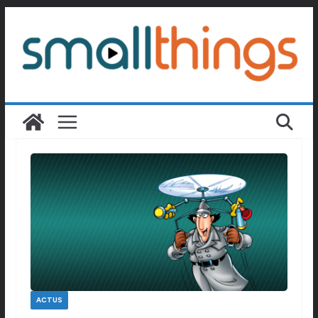
Passer
au
contenu
ACTUS