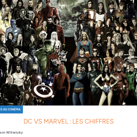
ES AU CINÉMA
DC VS MARVEL : LES CHIFFRES
om Witwicky