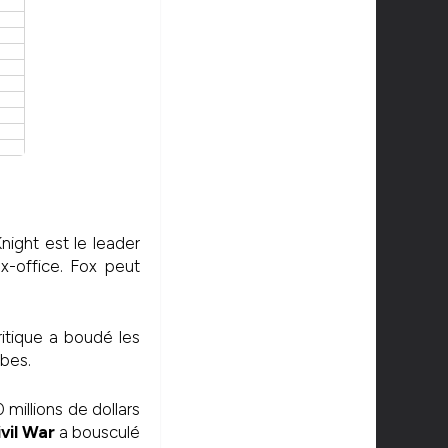
ight est le leader
x-office. Fox peut
itique a boudé les
mbes.
millions de dollars
vil War
a bousculé