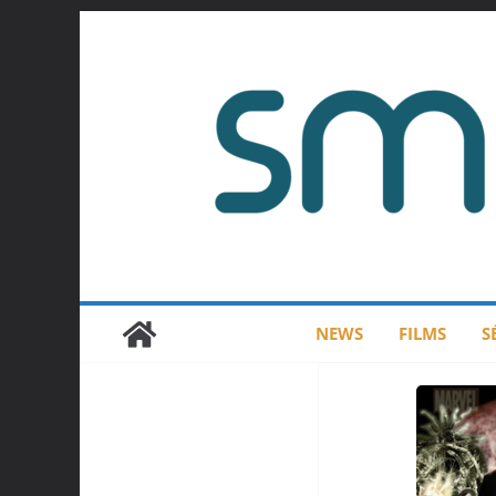
Passer
au
contenu
NEWS
FILMS
S