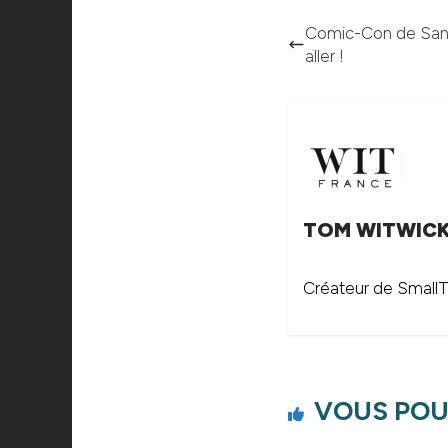
Comic-Con de San D
aller !
TOM WITWIC
Créateur de SmallTh
VOUS POU