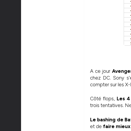
A ce jour
Avenger
chez DC. Sony s’e
compter sur les X-
Côté flops,
Les 4
trois tentatives. 
Le bashing de B
et de
faire mieux