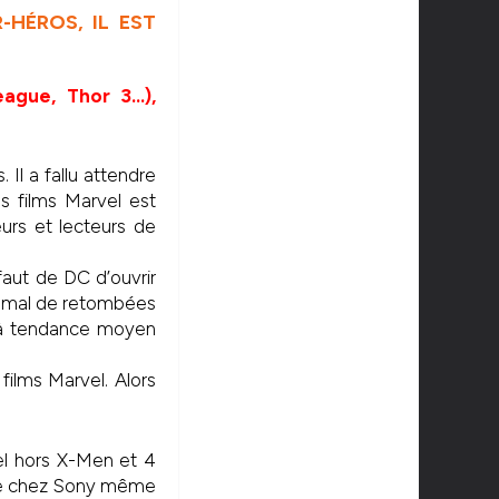
-HÉROS, IL EST
ague, Thor 3…),
 Il a fallu attendre
s films Marvel est
urs et lecteurs de
aut de DC d’ouvrir
as mal de retombées
s à tendance moyen
films Marvel. Alors
l hors X-Men et 4
ore chez Sony même