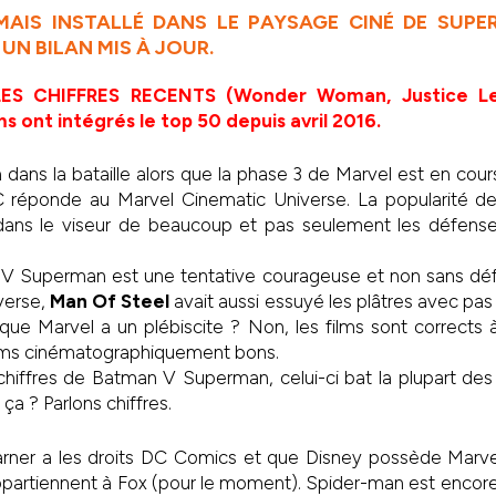
AIS INSTALLÉ DANS LE PAYSAGE CINÉ DE SUPER
 UN BILAN MIS À JOUR.
S CHIFFRES RECENTS (Wonder Woman, Justice Le
s ont intégrés le top 50 depuis avril 2016.
 dans la bataille alors que la phase 3 de Marvel est en cours.
réponde au Marvel Cinematic Universe. La popularité de
ans le viseur de beaucoup et pas seulement les défense
V Superman est une tentative courageuse et non sans déf
verse,
Man Of Steel
avait aussi essuyé les plâtres avec p
 que Marvel a un plébiscite ? Non, les films sont correct
ilms cinématographiquement bons.
chiffres de Batman V Superman, celui-ci bat la plupart des 
 ça ? Parlons chiffres.
rner a les droits DC Comics et que Disney possède Marve
appartiennent à Fox (pour le moment). Spider-man est enc