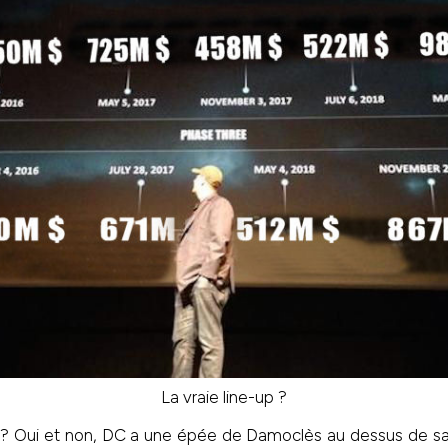
La vraie line-up ?
 ? Oui et non, DC a une épée de Damoclès au dessus de sa 