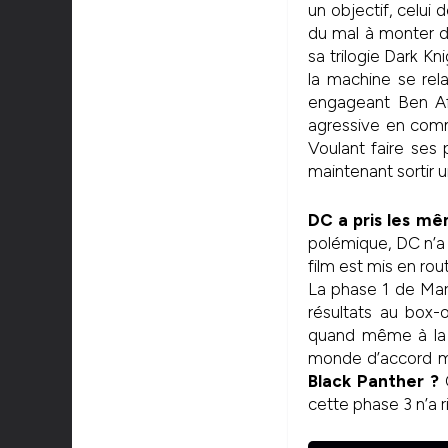
un objectif, celui
du mal à monter de
sa trilogie Dark K
la machine se rel
engageant Ben Af
agressive en comm
Voulant faire ses 
maintenant sortir 
DC a pris les mê
polémique, DC n’a 
film est mis en rou
La phase 1 de Mar
résultats au box-
quand même à la d
monde d’accord ma
Black Panther ?
O
cette phase 3 n’a r