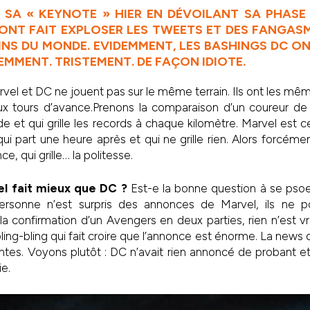
 SA « KEYNOTE » HIER EN DÉVOILANT SA PHASE 
ONT FAIT EXPLOSER LES TWEETS ET DES FANGAS
NS DU MONDE. EVIDEMMENT, LES BASHINGS DC 
EMMENT. TRISTEMENT. DE FAÇON IDIOTE.
el et DC ne jouent pas sur le même terrain. Ils ont les mê
eux tours d’avance.Prenons la comparaison d’un coureur de
e et qui grille les records à chaque kilomètre. Marvel est 
 qui part une heure après et qui ne grille rien. Alors forcéme
ce, qui grille… la politesse.
l fait mieux que DC ?
Est-e la bonne question à se pso
ersonne n’est surpris des annonces de Marvel, ils ne p
la confirmation d’un Avengers en deux parties, rien n’est v
bling-bling qui fait croire que l’annonce est énorme. La news
ntes. Voyons plutôt : DC n’avait rien annoncé de probant et 
ie.