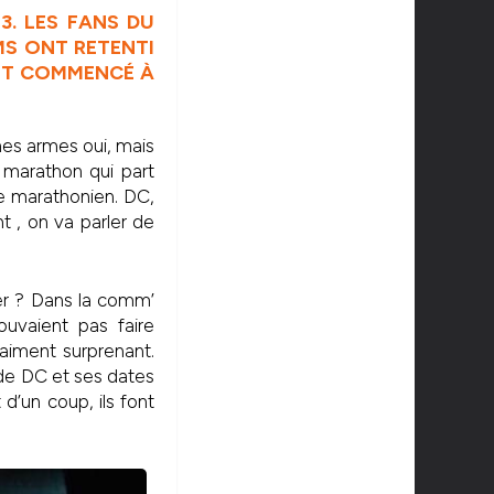
3. LES FANS DU
MS ONT RETENTI
ONT COMMENCÉ À
mes armes oui, mais
 marathon qui part
ce marathonien. DC,
nt , on va parler de
er ? Dans la comm’
ouvaient pas faire
raiment surprenant.
 de DC et ses dates
d’un coup, ils font