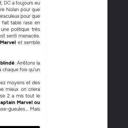
t, DC a toujours eu
ndre Nolan pour que
miraculeux pour que
fait table rase en
ne politique très
est senti menacée.
 Marvel
et semble
blindé
. Arrêtons la
à chaque fois qu’un
ssez moyens et des
ne mieux on criera
se 2 a mis tout le
Captain Marvel ou
sse-gueules… Mais