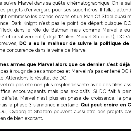
 de suivre Marvel dans sa quête cinématographique. On le sai
s projets d’envergure pour ses superhéros. Il fallait atte
night embrasse les grands écrans et un Man Of Steel quasi 
ance. Dark Knight n’est pas le point de départ puisque DC 
fleck dans le rôle de Batman mais comme Marvel a eu u
’ et créativement ( déjà 12 films Marvel Studios !), DC s’
preuves,
DC a eu le malheur de suivre la politique de
une concurrence dans la veine de Marvel.
mes armes que Marvel alors que ce dernier s’est déjà 
pas à rougir de ses annonces et Marvel n’a pas enterré DC 
te. Attendons le résultat de DC.
vel n’a pas été non plus resplendissante avec des films a
office encourageants mais pas explosifs. Si DC fait à pei
éfaite. Marvel n’est plus en phase de croissance, la pha
is la phase 3 s’annonce incertaine.
Qui peut croire en 
ui, Cyborg et Shazam peuvent aussi être des projets ca
ien de bien excitant.