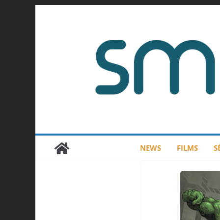
Passer
au
contenu
NEWS
FILMS
S