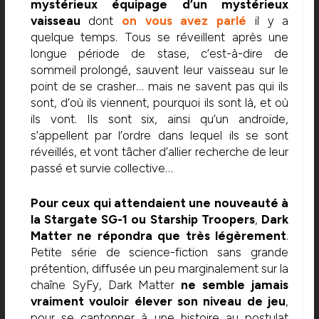
mystérieux équipage d’un mystérieux
vaisseau
dont
on vous avez parlé
il y a
quelque temps. Tous se réveillent après une
longue période de stase, c’est-à-dire de
sommeil prolongé, sauvent leur vaisseau sur le
point de se crasher… mais ne savent pas qui ils
sont, d’où ils viennent, pourquoi ils sont là, et où
ils vont. Ils sont six, ainsi qu’un androïde,
s’appellent par l’ordre dans lequel ils se sont
réveillés, et vont tâcher d’allier recherche de leur
passé et survie collective…
Pour ceux qui attendaient une nouveauté à
la Stargate SG-1 ou Starship Troopers
,
Dark
Matter ne répondra que très légèrement
.
Petite série de science-fiction sans grande
prétention, diffusée un peu marginalement sur la
chaîne SyFy, Dark Matter
ne semble jamais
vraiment vouloir élever son niveau de jeu
,
pour se cantonner à une histoire au postulat