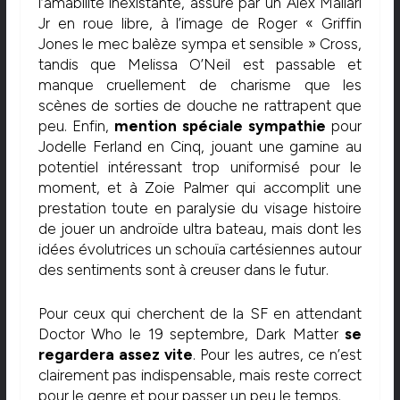
l’amabilité inexistante, assuré par un Alex Mallari
Jr en roue libre, à l’image de Roger « Griffin
Jones le mec balèze sympa et sensible » Cross,
tandis que Melissa O’Neil est passable et
manque cruellement de charisme que les
scènes de sorties de douche ne rattrapent que
peu. Enfin,
mention spéciale sympathie
pour
Jodelle Ferland en Cinq, jouant une gamine au
potentiel intéressant trop uniformisé pour le
moment, et à Zoie Palmer qui accomplit une
prestation toute en paralysie du visage histoire
de jouer un androïde ultra bateau, mais dont les
idées évolutrices un schouïa cartésiennes autour
des sentiments sont à creuser dans le futur.
Pour ceux qui cherchent de la SF en attendant
Doctor Who le 19 septembre, Dark Matter
se
regardera assez vite
. Pour les autres, ce n’est
clairement pas indispensable, mais reste correct
pour le genre et pour passer un peu le temps.