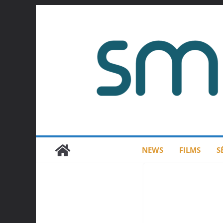
Passer
au
contenu
NEWS
FILMS
S