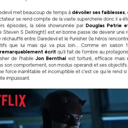
redevil met beaucoup de temps à
dévoiler ses faiblesses
,
ectateur se rend compte de la vaste supercherie donc il a été
ers épisodes, la série showrunnée par
Douglas Petrie 
de Steven S DeKnight) est en bonne passe de devenir une ré
 le réchauffé entre Daredevil et le Punisher (le héros rencon
ifs que lui mais qui va plus loin… Comme en saison 1 
remarquablement écrit
qu’il fait de l’ombre au protagoni
sher de l’habile
Jon Bernthal
est torturé, efficace mais
dans son comportement, son modus operandi et ses objectifs
ne force inarrêtable et incorruptible et c’est ce qui le rend si
ite impuissant.