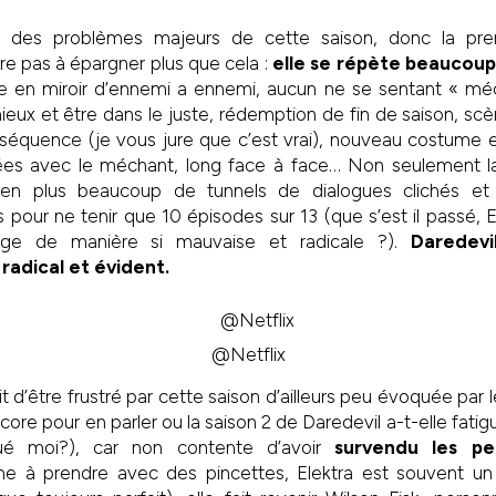
 un des problèmes majeurs de cette saison, donc la prem
re pas à épargner plus que cela :
elle se répète beaucoup
te en miroir d’ennemi a ennemi, aucun ne se sentant « mé
ieux et être dans le juste, rédemption de fin de saison, s
 séquence (je vous jure que c’est vrai), nouveau costume 
hées avec le méchant, long face à face… Non seulement l
 en plus beaucoup de tunnels de dialogues clichés et 
 pour ne tenir que 10 épisodes sur 13 (que s’est il passé, E
ange de manière si mauvaise et radicale ?).
Daredevi
adical et évident.
@Netflix
oit d’être frustré par cette saison d’ailleurs peu évoquée par l
core pour en parler ou la saison 2 de Daredevil a-t-elle fatigu
gué moi?), car non contente d’avoir
survendu les pe
me à prendre avec des pincettes, Elektra est souvent u