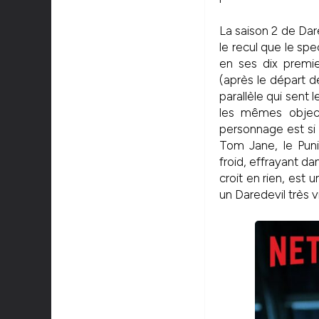
La saison 2 de Da
le recul que le sp
en ses dix premi
(après le départ 
parallèle qui sent
les mêmes object
personnage est si
Tom Jane, le Puni
froid, effrayant 
croit en rien, est u
un Daredevil très v