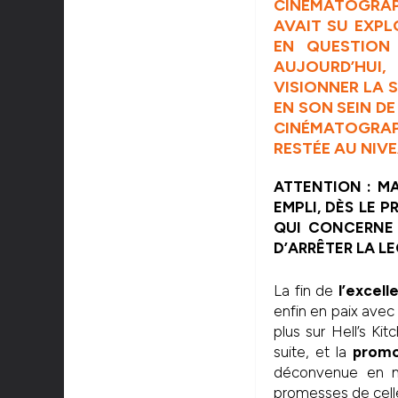
CINÉMATOGRAP
AVAIT SU EXPL
EN QUESTION 
AUJOURD’HUI,
VISIONNER LA 
EN SON SEIN D
CINÉMATOGRAPHI
RESTÉE AU NIVE
ATTENTION : MA
EMPLI, DÈS LE 
QUI CONCERNE 
D’ARRÊTER LA LE
La fin de
l’excell
enfin en paix ave
plus sur Hell’s Kit
suite, et la
promo
déconvenue en me
promesses de celle