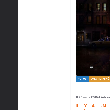
ACTUS
ON A TERMINÉ
28 mars 2016
Adrie
IL Y A UN A