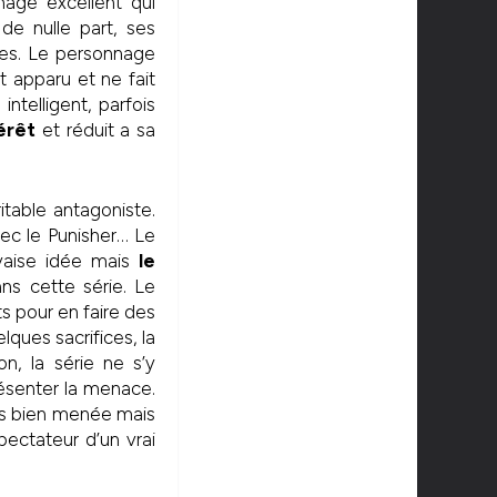
nnage excellent qui
de nulle part, ses
rées. Le personnage
st apparu et ne fait
ntelligent, parfois
érêt
et réduit a sa
table antagoniste.
vec le Punisher… Le
uvaise idée mais
le
ns cette série. Le
 pour en faire des
lques sacrifices, la
n, la série ne s’y
ésenter la menace.
rès bien menée mais
pectateur d’un vrai