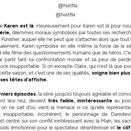
@Netflix
ue
Karen est là
. Heureusement pour Karen est là pour nous
érie,
dilemmes moraux symbolisés par toutes ses recherch
 Punisher, auquel elle ne peut que s’attacher alors que tout
nalement, Karen symbolise en elle même la force de la séri
 elle filme des questionnements humains que de héros. C’es
par partir tant sa confrontation morale et sa peur de perd
ck insupportable. Si on excepte Claire, qui n’est là que pour
tte saison, et c’est une de ses qualités,
soigne bien plu
ses têtes d’affiche.
rniers épisodes
, la série jusqu’ici toujours agréable et con
ent leur nez, devient
très faible, inintéressante
au possi
 on ne sait d’où vient la menace ni ce qu’elle représente
, insupportable, incohérent, le personnage de Daredevi
t centré sur son conflit inintéressant avec la Main, les sacrif
poids émotionnel pour le spectateur désintéressé et
le cli