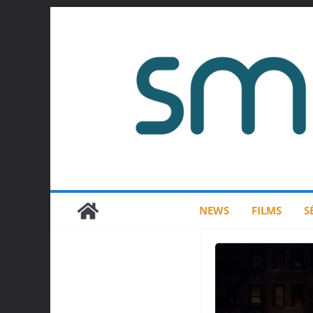
Passer
au
contenu
NEWS
FILMS
S