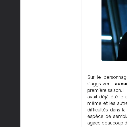
Sur le personnage
s’aggraver :
aucu
première saison. I
avait déjà été le
même et les autre
difficultés dans la
espèce de semblan
agace beaucoup du f