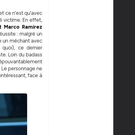
 et ce n’est qu’avec
 victime. En effet,
et Marco Ramirez
ussite : malgré un
tre un méchant avec
quoi), ce dernier
ste. Loin du badass
 épouvantablement
. Le personnage ne
 intéressant, face à