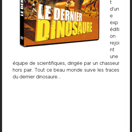
t
d’un
e
exp
éditi
on
rejoi
nt
une
équipe de scientifiques, dirigée par un chasseur
hors pair. Tout ce beau monde suive les traces
du dernier dinosaure…