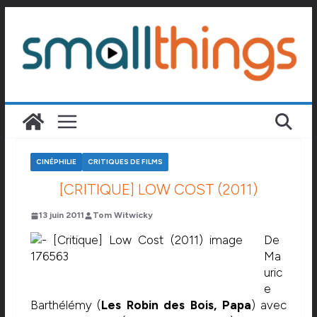
Passer
au
contenu
CINÉPHILIE
CRITIQUES DE FILMS
[CRITIQUE] LOW COST (2011)
13 juin 2011
Tom Witwicky
De
Ma
uric
e
Barthélémy (
Les Robin des Bois, Papa
) avec