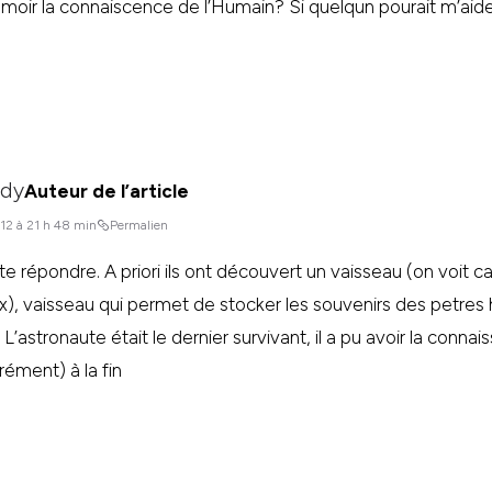
moir la connaiscence de l’Humain? Si quelqun pourait m’aide
dy
Auteur de l’article
012 à 21 h 48 min
Permalien
te répondre. A priori ils ont découvert un vaisseau (on voit c
x), vaisseau qui permet de stocker les souvenirs des petres 
’astronaute était le dernier survivant, il a pu avoir la conna
rément) à la fin