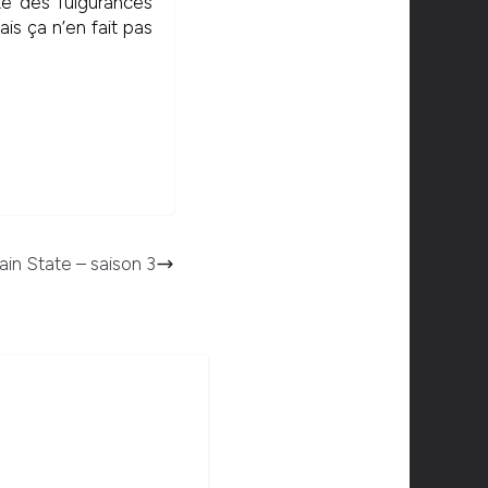
ste des fulgurances
is ça n’en fait pas
in State – saison 3