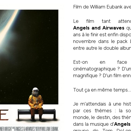
Film de William Eubank av
Le film tant atte
Angels and Airwaves
qu
ans à le finir est enfin dis
novembre dans le pack
entre autre le double al
Est-on en face 
cinématographique ? D’un
magnifique ? D’un film en
Tout ça en même temps…
Je m’attendais à une his
par ces thèmes : la sol
monde, le destin, des thè
dans la musique d’
Angels
groupe de Tom DeLo