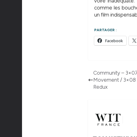
voire inadéquate. 
comme les bouchons
un film indispensab
PARTAGER :
Facebook
Community – 3×07 
Movement / 3×08 
Redux