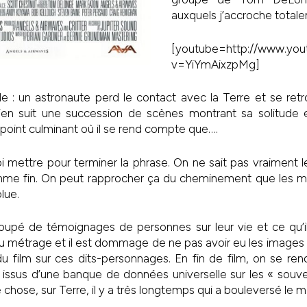
auxquels j’accroche total
[youtube=http://www.yo
v=YiYmAixzpMg]
ple : un astronaute perd le contact avec la Terre et se ret
 S’en suit une succession de scènes montrant sa solitude 
 point culminant où il se rend compte que….
i mettre pour terminer la phrase. On ne sait pas vraiment le
mme fin. On peut rapprocher ça du cheminement que les mor
lue.
coupé de témoignages de personnes sur leur vie et ce qu’il
u métrage et il est dommage de ne pas avoir eu les images
u film sur ces dits-personnages. En fin de film, on se r
issus d’une banque de données universelle sur les « souve
e chose, sur Terre, il y a très longtemps qui a bouleversé le 