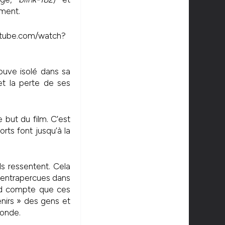
ement.
utube.com/watch?
rouve isolé dans sa
et la perte de ses
 but du film. C’est
ts font jusqu’à la
s ressentent. Cela
 entrapercues dans
end compte que ces
nirs » des gens et
monde.