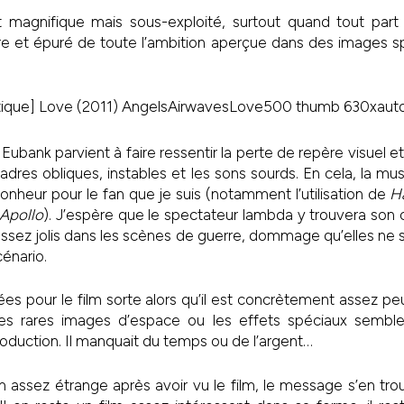
t magnifique mais sous-exploité, surtout quand tout par
e et épuré de toute l’ambition aperçue dans des images spa
 Eubank parvient à faire ressentir la perte de repère visuel e
cadres obliques, instables et les sons sourds. En cela, la m
onheur pour le fan que je suis (notamment l’utilisation de
Ha
 Apollo
). J’espère que le spectateur lambda y trouvera son c
 assez jolis dans les scènes de guerre, dommage qu’elles ne 
cénario.
nnées pour le film sorte alors qu’il est concrètement assez p
es rares images d’espace ou les effets spéciaux semble
roduction. Il manquait du temps ou de l’argent…
assez étrange après avoir vu le film, le message s’en trou