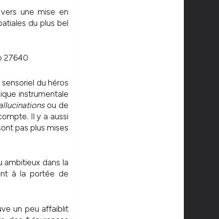
t vers une mise en
tiales du plus bel
t sensoriel du héros
usique instrumentale
llucinations
ou de
ompte. Il y a aussi
sont pas plus mises
eu ambitieux dans la
nt à la portée de
ve un peu affaiblit