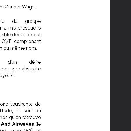
ec Gunner Wright
ndu du groupe
i a mis presque 5
ponible depuis début
 LOVE comprenant
bum du même nom.
d’un délire
e oeuvre abstraite
nuyeux ?
toire touchante de
itude, le sort du
mes qu’on retrouve
 And Airwaves
(le
nge,
blink-182
) et