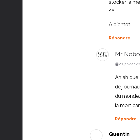
stocker la me
^^
A bientot!
Répondre
Mr Nobo
23 janvier 2
Ah ah que 
dej ournau
du monde. L
la mort car
Répondre
Quentin