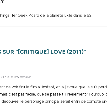
KY
ings, 1er Geek Picard de la planète Exilé dans le 92
 SUR “
[CRITIQUE] LOVE (2011)
”
à 21 h 00 min
Permalien
ent de voir finir le film a l’instant, et la j’avoue que je suis pe
is c’est pas facile, que se passe t-il réelement? Pourquoi c
 découvre, le personage principal serait enfin de compte un