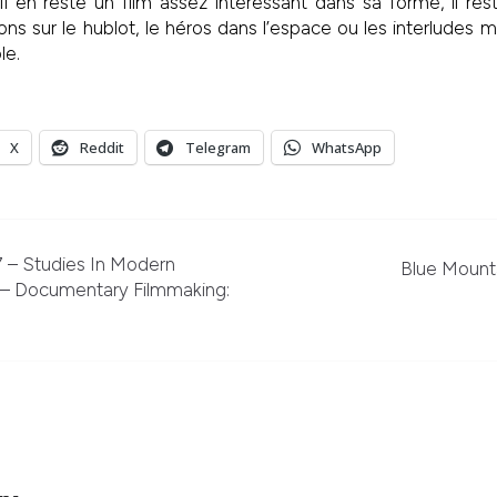
Il en reste un film assez intéressant dans sa forme, il re
 sur le hublot, le héros dans l’espace ou les interludes ma
le.
X
Reddit
Telegram
WhatsApp
– Studies In Modern
Blue Mounta
– Documentary Filmmaking: