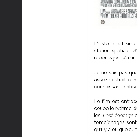
L’histoire est sim
station spatiale.
repères jusqu’à un
Je ne sais pas quo
assez abstrait co
connaissance abso
Le film est entre
coupe le rythme d
les
Los
t
footage
d
témoignages sont 
qu’il y a eu quelqu