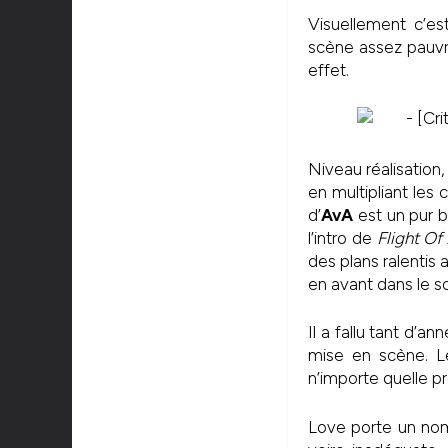
Visuellement c’es
scène assez pauvr
effet.
Niveau réalisation,
en multipliant les 
d’
A
vA
est un pur b
l’intro de
Flight Of
des plans ralentis
en avant dans le s
Il a fallu tant d’a
mise en scène. L
n’importe quelle p
Love porte un nom 