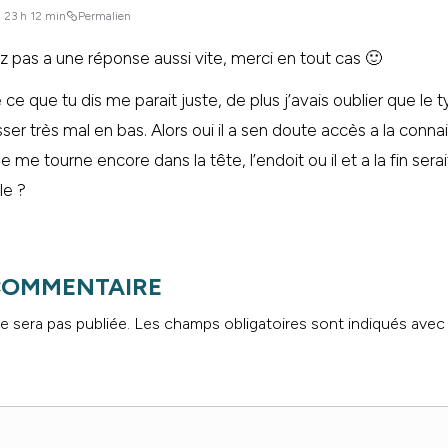
à 23 h 12 min
Permalien
 pas a une réponse aussi vite, merci en tout cas 🙂
 ce que tu dis me parait juste, de plus j’avais oublier que le ty
ser très mal en bas. Alors oui il a sen doute accès a la conn
 me tourne encore dans la tête, l’endoit ou il et a la fin sera
le ?
 COMMENTAIRE
e sera pas publiée.
Les champs obligatoires sont indiqués ave