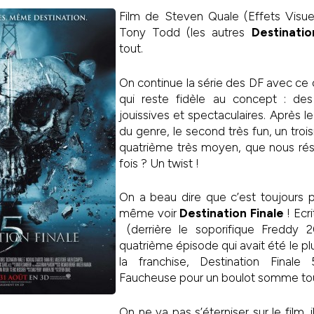
Film de Steven Quale (Effets Visue
Tony Todd (les autres
Destinatio
tout.
On continue la série des DF avec ce
qui reste fidèle au concept : des
jouissives et spectaculaires. Après l
du genre, le second très fun, un troi
quatrième très moyen, que nous rés
fois ? Un twist !
On a beau dire que c’est toujours p
même voir
Destination Finale
! Ecri
(derrière le soporifique Freddy 
quatrième épisode qui avait été le p
la franchise, Destination Finale 
Faucheuse pour un boulot somme tou
On ne va pas s’éterniser sur le film,