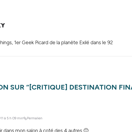
KY
ings, 1er Geek Picard de la planète Exilé dans le 92
ON SUR “
[CRITIQUE] DESTINATION FINA
11 à 5 h 09 min
Permalien
ir dans mon salon à coté des 4 autres 🙂