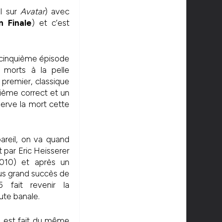
l sur
Avatar
) avec
n Finale
) et c’est
 cinquième épisode
 morts à la pelle
e premier, classique
sième correct et un
erve la mort cette
areil, on va quand
t par Eric Heisserer
2010) et après un
lus grand succès de
5 fait revenir la
te banale.
 il est fait du même