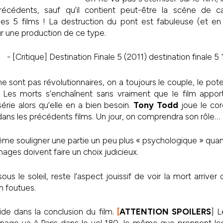
écédents, sauf qu’il contient peut-être la scène de ca
es 5 films ! La destruction du pont est fabuleuse (et en 
ur une production de ce type.
sont pas révolutionnaires, on a toujours le couple, le pote,
t… Les morts s’enchaînent sans vraiment que le film appor
érie alors qu’elle en a bien besoin.
Tony Todd
joue le cor
dans les précédents films. Un jour, on comprendra son rôle…
e souligner une partie un peu plus « psychologique » quan
nages doivent faire un choix judicieux.
us le soleil, reste l’aspect jouissif de voir la mort arrive
n foutues.
side dans la conclusion du film.
[
ATTENTION SPOILERS
] L