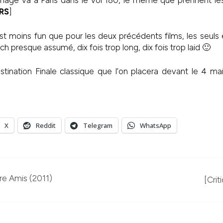
nage va à Paris dans le vol 180, le même que prennent le
RS
]
t moins fun que pour les deux précédents films, les seuls 
ch presque assumé, dix fois trop long, dix fois trop laid 🙂
nation Finale classique que l’on placera devant le 4 mais
X
Reddit
Telegram
WhatsApp
re Amis (2011)
[Crit