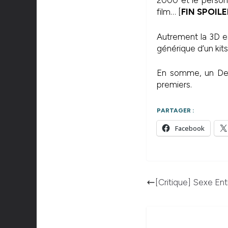
2000 et le person
film… [
FIN SPOILE
Autrement la 3D es
générique d’un kits
En somme, un Desti
premiers.
PARTAGER :
Facebook
[Critique] Sexe Ent