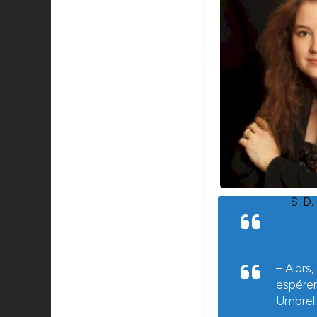
S. D.
– Alors,
espére
Umbrell