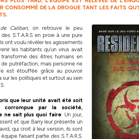
S PLUS TARD, L’ÉQUIPE EST RELEVÉE DE L’ENQ
R CONSOMMÉ DE LA DROGUE TANT LES FAITS QU
TS.
de Caliban
, on retrouve le peu
e des S.T.A.R.S en proie à une pure
ls ont voulu révéler les agissements
enir les habitants qu’un virus avait
t transformé des êtres humains en
t de putréfaction, mais personne ne
faire est étouffée grâce au pouvoir
sur les politiques et surtout au sein
S.
ris que leur unité avait été soit
t corrompue par la société,
 ne sait plus quoi faire
. Un jour,
nissent et que Barry leur présente un
id, qui croit à leur version, ils sont
équipe faisant partie des S.T.A.R.S.