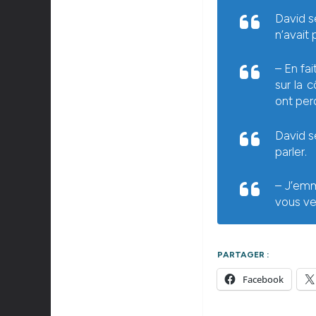
David se
n’avait
– En fai
sur la 
ont perd
David s
parler.
– J’emm
vous ve
PARTAGER :
Facebook