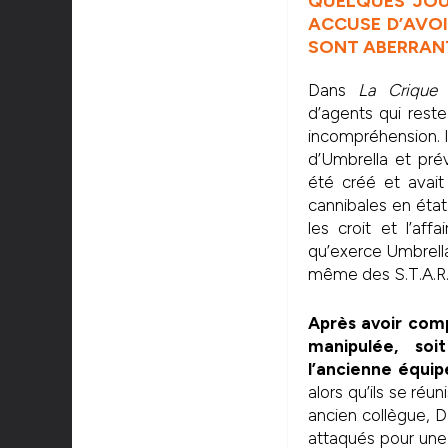
QUELQUES JOUR
ACCUSE D’AVOI
SONT ABERRAN
Dans
La Crique 
d’agents qui rest
incompréhension. I
d’Umbrella et prév
été créé et avai
cannibales en éta
les croit et l’af
qu’exerce Umbrella 
même des S.T.A.R.
Après avoir comp
manipulée, soi
l’ancienne équipe
alors qu’ils se réu
ancien collègue, Dav
attaqués pour une 