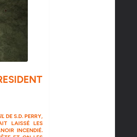
 RESIDENT
IL
DE S.D. PERRY,
IT LAISSÉ LES
NOIR INCENDIÉ.