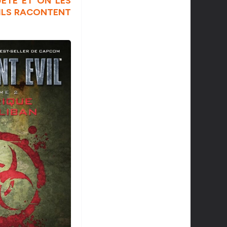
UÊTE ET ON LES
’ILS RACONTENT