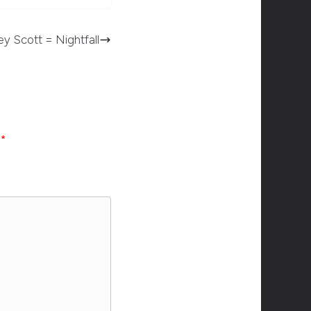
ey Scott = Nightfall
c
*