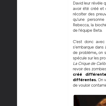
David leur révèle qu
avoir été créé et 
récolter des preuv
qu’une personne 
Rebecca, la bioch
de l’équipe Beta.
C’est donc avec
s’embarque dans
de problème
,
on s
spécule sur les pr
La Crique de Cali
revoir des zombies 
créé différente
différentes.
On va
de vouloir contami