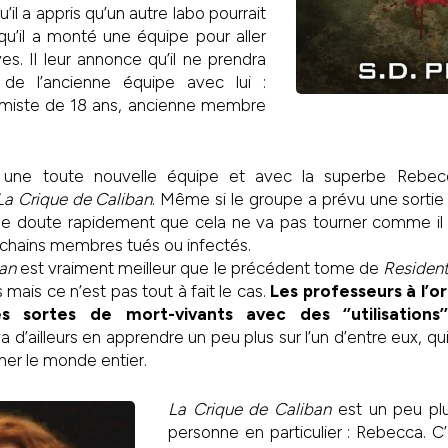
’il a appris qu’un autre labo pourrait
qu’il a monté une équipe pour aller
es. Il leur annonce qu’il ne prendra
de l’ancienne équipe avec lui :
imiste de 18 ans, ancienne membre
 une toute nouvelle équipe et avec la superbe Rebecc
La Crique de Caliban
. Même si le groupe a prévu une sorti
e doute rapidement que cela ne va pas tourner comme il l’
ochains membres tués ou infectés.
ban
est vraiment meilleur que le précédent tome de
Resident
mais ce n’est pas tout à fait le cas.
Les professeurs à l’or
s sortes de mort-vivants avec des ‘’utilisations
 d’ailleurs en apprendre un peu plus sur l’un d’entre eux, qui
ner le monde entier.
La Crique de Caliban
est un peu plu
personne en particulier : Rebecca. C’