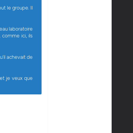
ut le groupe. Il
veau laboratoire
 comme ici, ils
’il achevait de
 et je veux que