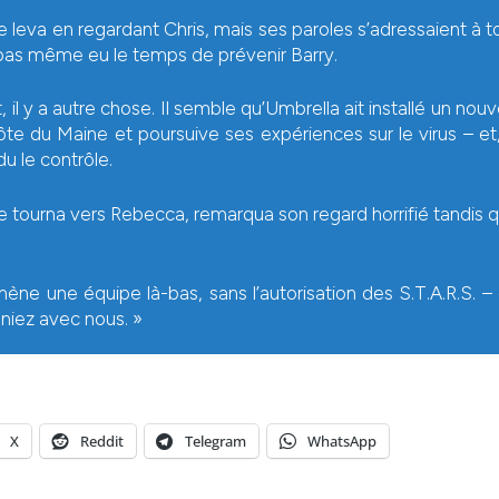
 leva en regardant Chris, mais ses paroles s’adressaient à to
 pas même eu le temps de prévenir Barry.
t, il y a autre chose. Il semble qu’Umbrella ait installé un nou
côte du Maine et poursuive ses expériences sur le virus – et,
u le contrôle.
e tourna vers Rebecca, remarqua son regard horrifié tandis qu
ène une équipe là-bas, sans l’autorisation des S.T.A.R.S. –
niez avec nous. »
X
Reddit
Telegram
WhatsApp