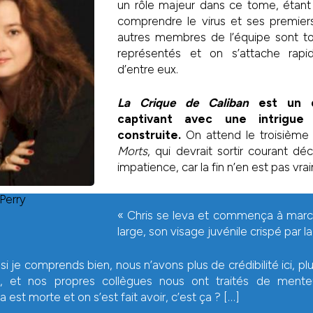
un rôle majeur dans ce tome, étant 
comprendre le virus et ses premie
autres membres de l’équipe sont 
représentés et on s’attache rap
d’entre eux.
La Crique de Caliban
est un 
captivant avec une intrigu
construite.
On attend le troisième 
Morts
, qui devrait sortir courant 
impatience, car la fin n’en est pas vr
 Perry
« Chris se leva et commença à marc
large, son visage juvénile crispé par la
 si je comprends bien, nous n’avons plus de crédibilité ici, pl
r, et nos propres collègues nous ont traités de mente
a est morte et
on s’est fait avoir
, c’est ça ? […]