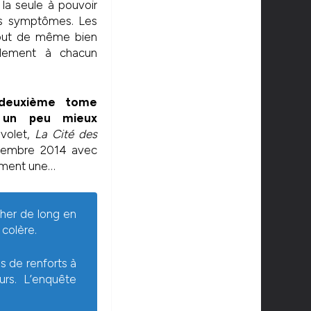
la seule à pouvoir
rs symptômes. Les
tout de même bien
idement à chacun
deuxième tome
e un peu mieux
volet,
La Cité des
décembre 2014 avec
aiment une…
her de long en
 colère.
us de renforts à
urs. L’enquête