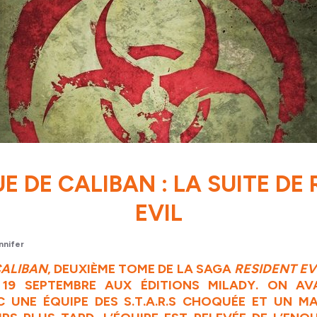
E DE CALIBAN : LA SUITE DE
EVIL
nnifer
CALIBAN
, DEUXIÈME TOME DE LA SAGA
RESIDENT EV
 19 SEPTEMBRE
AUX ÉDITIONS MILADY
. ON AVA
 UNE ÉQUIPE DES S.T.A.R.S CHOQUÉE ET UN MA