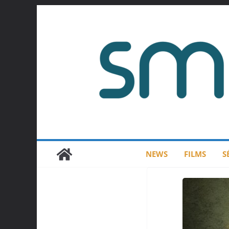
Passer
au
contenu
NEWS
FILMS
S