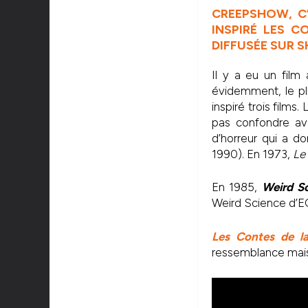
CREEPSHOW, C’
INSPIRÉ LES C
DIFFUSÉE SUR S
Il y a eu un film
évidemment, le pl
inspiré trois films.
pas confondre a
d’horreur qui a d
1990). En 1973,
Le
En 1985,
Weird S
Weird Science d’E
Les Contes de l
ressemblance mais 