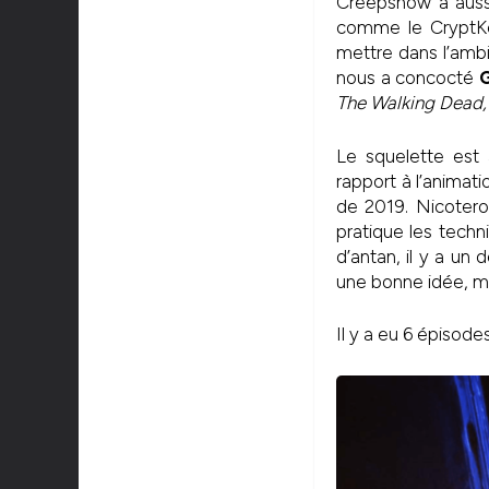
Creepshow a aussi
comme le CryptKeepe
mettre dans l’ambi
nous a concocté
The Walking Dead,
Le squelette est 
rapport à l’animat
de 2019. Nicotero 
pratique les techn
d’antan, il y a un
une bonne idée, mai
Il y a eu 6 épisodes