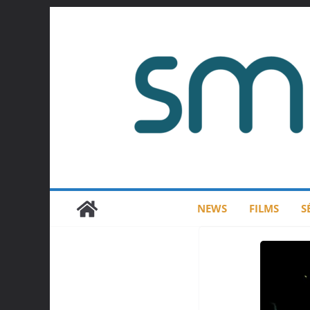
Passer
au
contenu
NEWS
FILMS
S