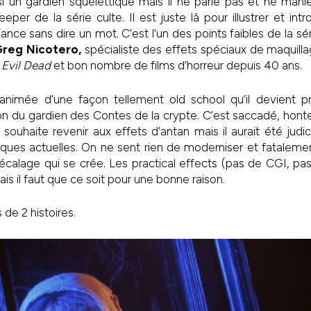
 un gardien squelettique mais il ne parle pas et ne manie
r de la série culte. Il est juste là pour illustrer et intro
ance sans dire un mot. C’est l’un des points faibles de la 
Greg Nicotero,
spécialiste des effets spéciaux de maquill
 Evil Dead
et bon nombre de films d’horreur depuis 40 ans.
animée d’une façon tellement old school qu’il devient pr
ion du gardien des Contes de la crypte. C’est saccadé, hont
souhaite revenir aux effets d’antan mais il aurait été jud
iques actuelles. On ne sent rien de moderniser et fatalem
 décalage qui se crée. Les practical effects (pas de CGI, pas
s il faut que ce soit pour une bonne raison.
 de 2 histoires.