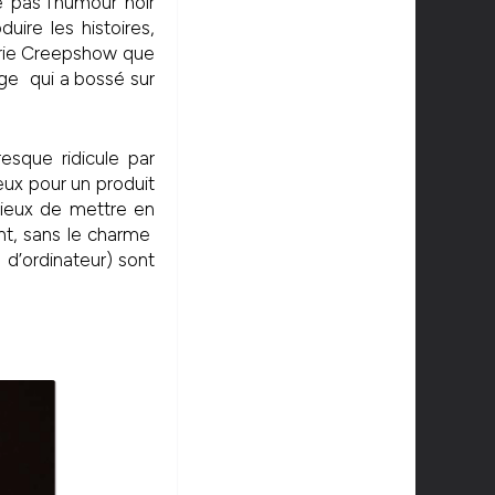
 pas l’humour noir
duire les histoires,
série Creepshow que
age qui a bossé sur
esque ridicule par
eux pour un produit
icieux de mettre en
ent, sans le charme
 d’ordinateur) sont