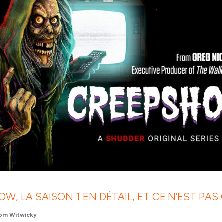
W, LA SAISON 1 EN DÉTAIL, ET CE N’EST PAS
om Witwicky