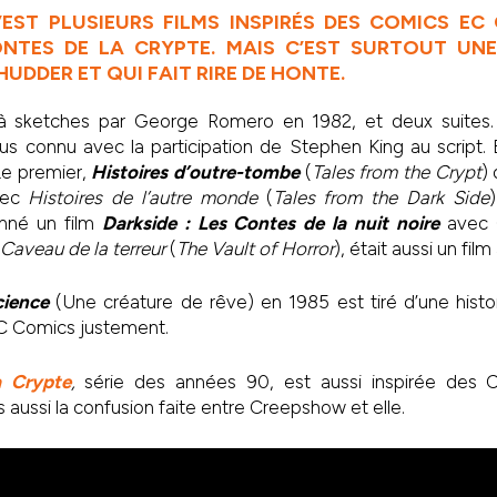
EST PLUSIEURS FILMS INSPIRÉS DES COMICS EC
ONTES DE LA CRYPTE. MAIS C’EST SURTOUT UNE
HUDDER ET QUI FAIT RIRE DE HONTE.
 à sketches par George Romero en 1982, et deux suites.
us connu avec la participation de Stephen King au script.
 Le premier,
Histoires d’outre-tombe
(
Tales from the Crypt
)
vec
Histoires de l’autre monde
(
Tales from the Dark Side
onné un film
Darkside : Les Contes de la nuit noire
avec 
 Caveau de la terreur
(
The Vault of Horror
), était aussi un fil
cience
(Une créature de rêve) en 1985 est tiré d’une histoi
C Comics justement.
a Crypte
,
série des années 90, est aussi inspirée des 
aussi la confusion faite entre Creepshow et elle.