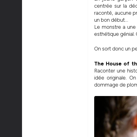
centrée sur la dé
raconté, aucune pro
un bon début…
Le monstre a une
esthétique génial.
On sort donc un p
The House of t
Raconter une hist
idée originale. On
dommage de plomber