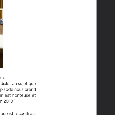
ire.
diale. Un sujet que
l’épisode nous prend
fin est honteuse et
en 2019?
i est recueilli par