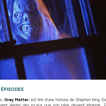
 ÉPISODES
de,
Gray Matter
, est tiré d’une histoire de Stephen King. Da
ient alerter des locaux que son père devient étrange. Tou