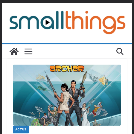
Passer
au
contenu
ACTUS