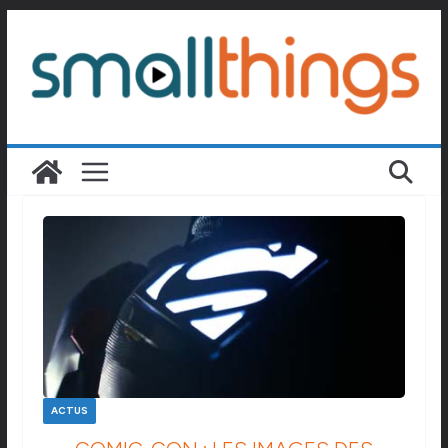
Passer
au
contenu
ACTUS