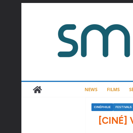
Passer
au
contenu
NEWS
FILMS
S
CINÉPHILIE
FESTIVALS
[CINÉ]