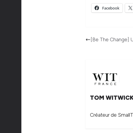
Facebook
[Be The Change] Un 
TOM WITWIC
Créateur de SmallTh