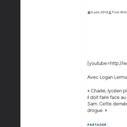
6 juin 2012
Tom Wit
[youtube=http:/
Avec Logan Lerman
« Charlie, lycéen p
il doit faire face 
Sam. Cette dernière
drogue. »
PARTAGER :