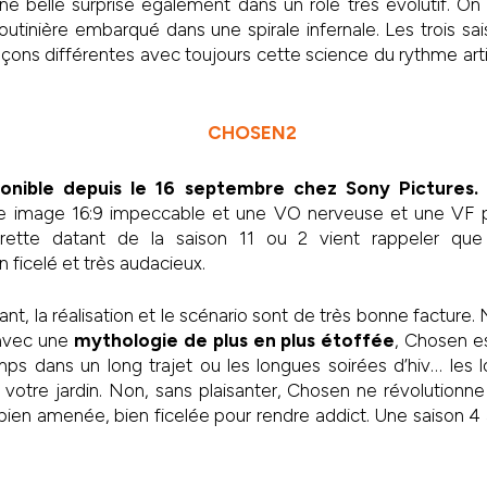
e belle surprise également dans un rôle très évolutif. On
routinière embarqué dans une spirale infernale. Les trois s
çons différentes avec toujours cette science du rythme arti
onible depuis le 16 septembre chez Sony Pictures.
e image 16:9 impeccable et une VO nerveuse et une VF p
rette datant de la saison 11 ou 2 vient rappeler que
 ficelé et très audacieux.
rant, la réalisation et le scénario sont de très bonne facture. 
 avec une
mythologie de plus en plus étoffée
, Chosen es
ps dans un long trajet ou les longues soirées d’hiv… les 
 votre jardin. Non, sans plaisanter, Chosen ne révolutionn
bien amenée, bien ficelée pour rendre addict. Une saison