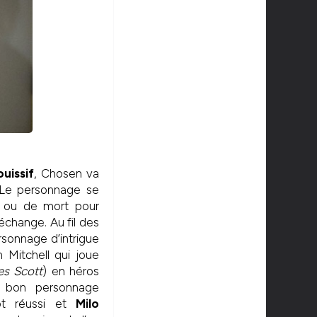
uissif
, Chosen va
e personnage se
e ou de mort pour
échange. Au fil des
rsonnage d’intrigue
 Mitchell qui joue
es Scott
) en héros
 bon personnage
ôt réussi et
Milo