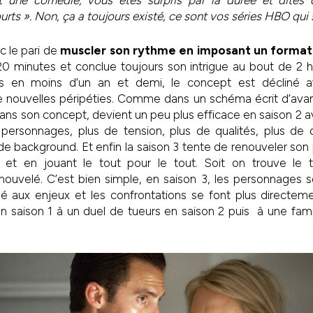
 une comédie, vous êtes surpris par la durée et dites 
rts ». Non, ça a toujours existé, ce sont vos séries HBO qui 
 le pari de
muscler son rythme en imposant un format
 minutes et conclue toujours son intrigue au bout de 2 he
es en moins d’un an et demi, le concept est décliné 
 nouvelles péripéties. Comme dans un schéma écrit d’avan
 dans son concept, devient un peu plus efficace en saison 2 
 personnages, plus de tension, plus de qualités, plus de 
s de background. Et enfin la saison 3 tente de renouveler so
et en jouant le tout pour le tout. Soit on trouve le t
nouvelé. C’est bien simple, en saison 3, les personnages s
tué aux enjeux et les confrontations se font plus directe
 saison 1 à un duel de tueurs en saison 2 puis à une fami