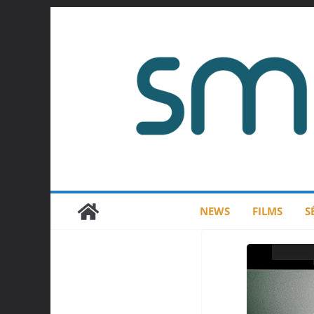
Passer
au
contenu
NEWS
FILMS
S