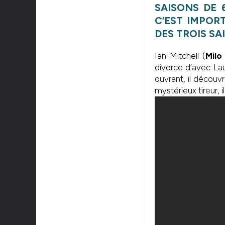
SAISONS DE 
C’EST IMPOR
DES TROIS SA
Ian Mitchell (
Mil
divorce d’avec Lau
ouvrant, il découv
mystérieux tireur, i