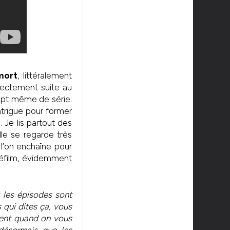
mort
, littéralement
rectement suite au
ept même de série.
trigue pour former
. Je lis partout des
lle se regarde très
l’on enchaîne pour
éléfilm, évidemment
« les épisodes sont
s qui dites ça, vous
ment quand on vous