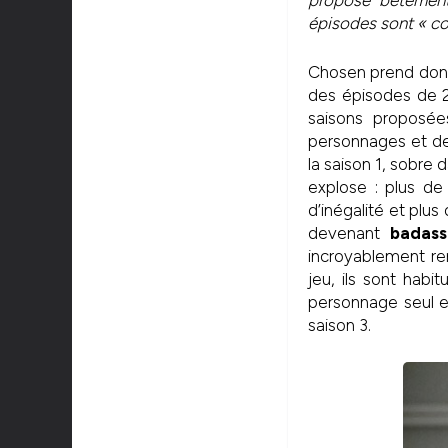
propose bêtement
épisodes sont « cou
Chosen prend donc
des épisodes de 20
saisons proposé
personnages et de
la saison 1, sobre
explose : plus de
d’inégalité et plu
devenant
badass
incroyablement re
jeu, ils sont habi
personnage seul en
saison 3.