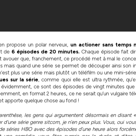
en propose un polar nerveux,
un actioner sans temps 
at de
6 épisodes de 20 minutes.
Chaque épisode fait di
aut avouer que, franchement, ce procédé met à mal le conc
us mais quand une série se permet de découper ainsi son in
est plus une série mais plutôt un téléfilm ou une mini-série
ues sur la série
, comme quoi elle est ultra rythmée, qu’e
évidemment, ce sont des épisodes de vingt minutes que 
videmment, en format 2 heures, ce ne serait qu’un vulgaire t
et apporte quelque chose au fond !
 parenthèse, les gens qui argumentent désormais en disant 
r d’une série genre sitcom, je n’en peux plus. Vous, oui vou
de séries HBO avec des épisodes d’une heure alors forcé