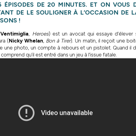
6 ÉPISODES DE 20 MINUTES. ET ON VOUS 
TANT DE LE SOULIGNER À L’OCCASION DE L
ISONS !
o
Ventimiglia
,
Heroes
) est un avocat qui essaye d’élever s
ra (
Nicky Whelan
,
Bon à Tirer
). Un matin, il reçoit une boi
re une photo, un compte à rebours et un pistolet. Quand il de
l comprend qu’il est entré dans un jeu à l’issue fatale.