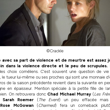
©Crackle
e avec sa part de violence et de meurtre est assez jo
oin dans la violence directe et le peu de scrupules.
L
des choix cornéliens. C’est souvent une question de vi
e, le tueur lui-même ou ses proches qui sont une monnaie d’
héros de la saison précédente revient dans la suivante en pe
ne en épaisseur. Mention spéciale à la petite fille de Ian
ien. On retrouvera donc
Chad Michael Murray
(
Les Frèr
t,
Sarah Roemer
(
The Event
) un peu effacée mais
,
Rose McGowan
(
Charmed
) fera un comeback plut