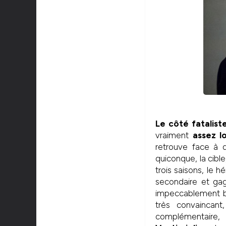
Le côté fatalist
vraiment
assez l
retrouve face à 
quiconque, la cibl
trois saisons, le 
secondaire et gag
impeccablement b
très convaincan
complémentaire