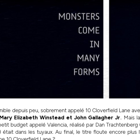
ponible depuis peu, sobrement appelé 10 Cloverfield Lane ave
ary Elizabeth Winstead et John Gallagher Jr
.. Mais 
à petit budget appelé Valencia, réalisé par Dan Trachtenberg
était dans les tuyaux. Au final, le titre floute encore plus 
he 10 Cloverfield Lane ?