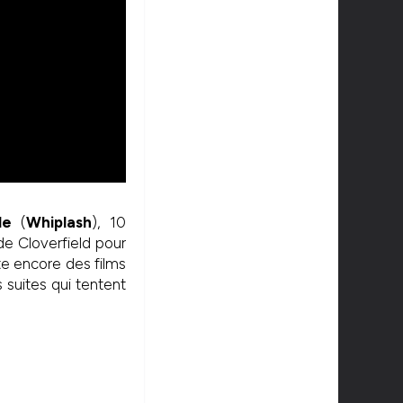
le
(
Whiplash
), 10
de Cloverfield pour
ste encore des films
s suites qui tentent