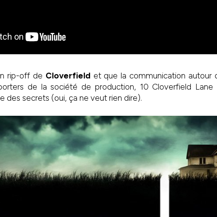
n rip-off de
Cloverfield
et que la communication autour du p
porters de la société de production, 10 Cloverfield Lane 
e des secrets (oui, ça ne veut rien dire).