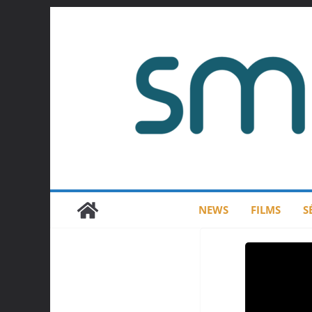
Passer
au
contenu
NEWS
FILMS
S