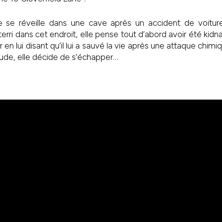
se réveille dans une cave après un accident de voitur
erri dans cet endroit, elle pense tout d’abord avoir été kid
r en lui disant qu’il lui a sauvé la vie après une attaque chim
tude, elle décide de s’échapper…