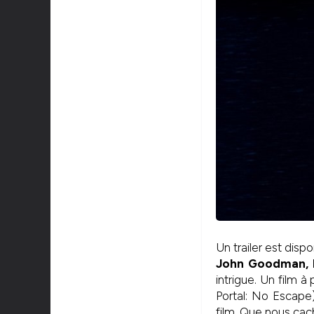
Un trailer est dis
John Goodman, M
intrigue. Un film 
Portal: No Escape) 
film. Que nous cac