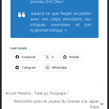
puceau, bon Dieu !
Jusqu’à ce que Regan se pointe
avec son corps envoûtant, ses
intrigues sournoises et son
hydromel trafiqué. »
PARTAGER :
Facebook
X
Reddit
Telegram
WhatsApp
Les Minions : Tank yu, Poopaye !
Rencontre avec le Joueur du Grenier à la Japan
Expo