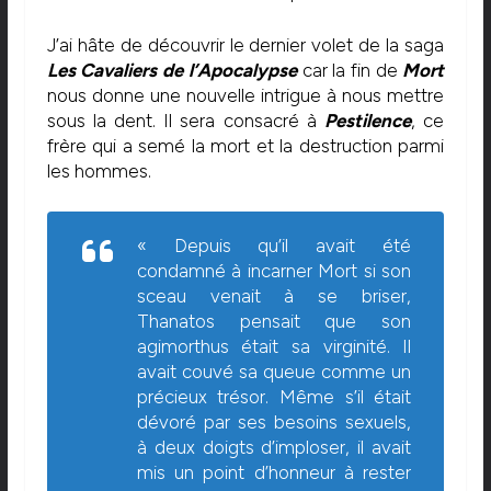
J’ai hâte de découvrir le dernier volet de la saga
Les Cavaliers de l’Apocalypse
car la fin de
Mort
nous donne une nouvelle intrigue à nous mettre
sous la dent. Il sera consacré à
Pestilence
, ce
frère qui a semé la mort et la destruction parmi
les hommes.
« Depuis qu’il avait été
condamné à incarner Mort si son
sceau venait à se briser,
Thanatos pensait que son
agimorthus était sa virginité. Il
avait couvé sa queue comme un
précieux trésor. Même s’il était
dévoré par ses besoins sexuels,
à deux doigts d’imploser, il avait
mis un point d’honneur à rester