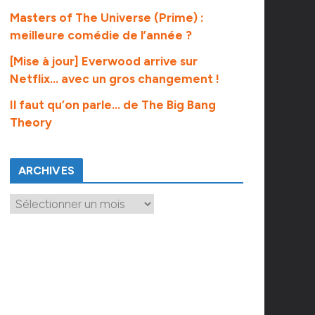
Masters of The Universe (Prime) :
meilleure comédie de l’année ?
[Mise à jour] Everwood arrive sur
Netflix… avec un gros changement !
Il faut qu’on parle… de The Big Bang
Theory
ARCHIVES
A
r
c
h
i
v
e
s