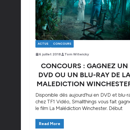
ACTUS
CONCOURS
6 juillet 2018
Tom Witwicky
CONCOURS : GAGNEZ UN
DVD OU UN BLU-RAY DE L
MALEDICTION WINCHESTE
Disponible dès aujourd’hui en DVD et blu-r
chez TF1 Vidéo, Smallthings vous fait gagn
le film La Malédiction Winchester. Début
Read More