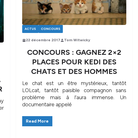
ACTUS
CONCOURS
22 décembre 2017
Tom Witwicky
CONCOURS : GAGNEZ 2×2
PLACES POUR KEDI DES
CHATS ET DES HOMMES
A
Le chat est un être mystérieux, tantôt
R
LOLcat, tantôt paisible compagnon sans
problème mais à l’aura immense. Un
ay
documentaire appelé
er
Read More