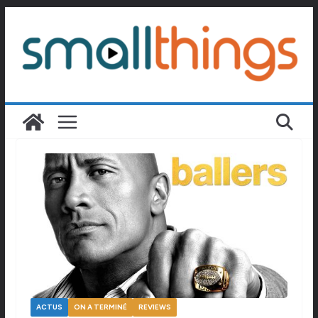
Passer
au
contenu
ACTUS
ON A TERMINÉ
REVIEWS