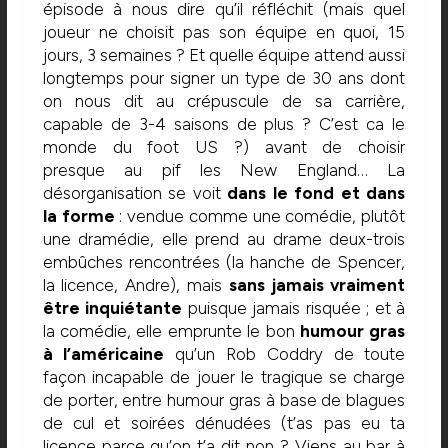
épisode à nous dire qu’il réfléchit (mais quel
joueur ne choisit pas son équipe en quoi, 15
jours, 3 semaines ? Et quelle équipe attend aussi
longtemps pour signer un type de 30 ans dont
on nous dit au crépuscule de sa carrière,
capable de 3-4 saisons de plus ? C’est ca le
monde du foot US ?) avant de choisir
presque au pif les New England… La
désorganisation se voit
dans le fond et dans
la forme
: vendue comme une comédie, plutôt
une dramédie, elle prend au drame deux-trois
embûches rencontrées (la hanche de Spencer,
la licence, Andre), mais
sans jamais vraiment
être inquiétante
puisque jamais risquée ; et à
la comédie, elle emprunte le bon
humour gras
à l’américaine
qu’un Rob Coddry de toute
façon incapable de jouer le tragique se charge
de porter, entre humour gras à base de blagues
de cul et soirées dénudées (t’as pas eu ta
licence parce qu’on t’a dit non ? Viens au bar à