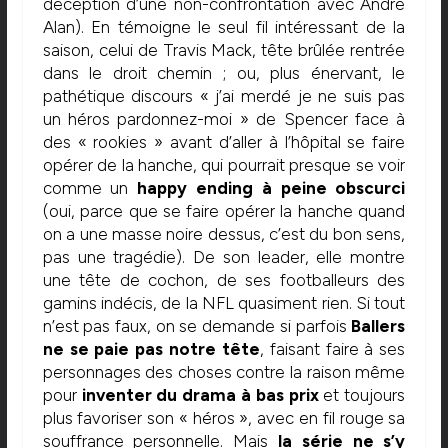
déception d’une non-confrontation avec Andre
Alan). En témoigne le seul fil intéressant de la
saison, celui de Travis Mack, tête brûlée rentrée
dans le droit chemin ; ou, plus énervant, le
pathétique discours « j’ai merdé je ne suis pas
un héros pardonnez-moi » de Spencer face à
des « rookies » avant d’aller à l’hôpital se faire
opérer de la hanche, qui pourrait presque se voir
comme un
happy ending à peine obscurci
(oui, parce que se faire opérer la hanche quand
on a une masse noire dessus, c’est du bon sens,
pas une tragédie). De son leader, elle montre
une tête de cochon, de ses footballeurs des
gamins indécis, de la NFL quasiment rien. Si tout
n’est pas faux, on se demande si parfois
Ballers
ne se paie pas notre tête
, faisant faire à ses
personnages des choses contre la raison même
pour
inventer du drama à bas prix
et toujours
plus favoriser son « héros », avec en fil rouge sa
souffrance personnelle. Mais
la série ne s’y