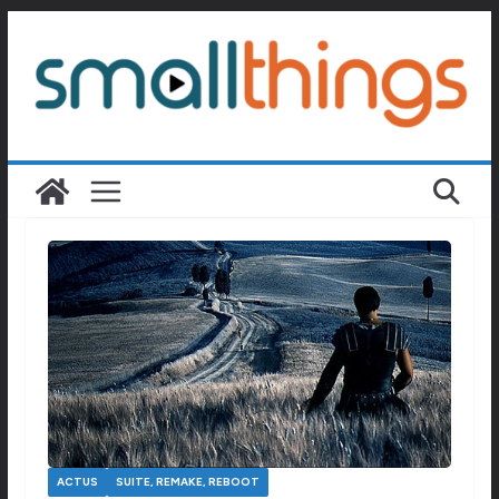
Passer
au
contenu
ACTUS
SUITE, REMAKE, REBOOT