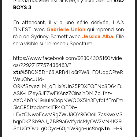
Mais la nouvelle est arrivée, il y aura bien un
BAD
BOYS 3
!
En attendant, il y a une série dérivée, L.A.’s
FINEST avec
Gabrielle Union
qui reprend son
rôle de Sydney Barnett avec
Jessica Alba.
Elle
sera visible sur le réseau Spectrum.
https://www.facebook.com/92304305160/vide
os/2292717757436463/?
xts
%5B0%5D=68.ARB4Lo6r2W8_FOUqgCPteR
WsuOhcuUd-
ORKfSzyezLM_qFHxiXUn25PDXEQENc8D64Fu
ASK-HZey8JFZwFKAnz7OlnaihDMl7cHYz-
AXQ4bBN19riiuIaOdpNWQ0X5In3EyfdLfEmFm
5lcCR5Izpdemk1FR4QEDb-
LFvzCNwoEcwVRg7WU8QYRGOeiL7asKwxVS
hqpDkZSb9AJ_7BR9a6VlfydcMyOW2VN4K29
SdUGtOvJLg0Oyc-60jeiWRgn-uc8bq&
tn
=H-R