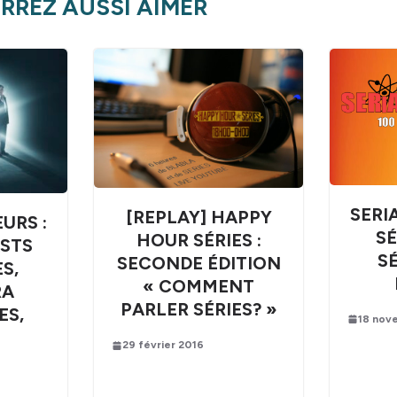
RREZ AUSSI AIMER
SERI
[REPLAY] HAPPY
URS :
SÉ
HOUR SÉRIES :
STS
SÉ
SECONDE ÉDITION
S,
« COMMENT
RA
PARLER SÉRIES? »
ES,
18 nov
29 février 2016