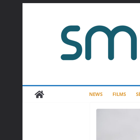
Passer
au
contenu
NEWS
FILMS
S