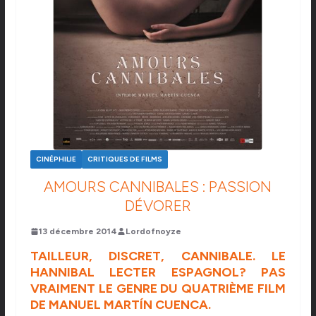
CINÉPHILIE
CRITIQUES DE FILMS
AMOURS CANNIBALES : PASSION
DÉVORER
13 décembre 2014
Lordofnoyze
TAILLEUR, DISCRET, CANNIBALE. LE
HANNIBAL LECTER ESPAGNOL? PAS
VRAIMENT LE GENRE DU QUATRIÈME FILM
DE MANUEL MARTÍN CUENCA.