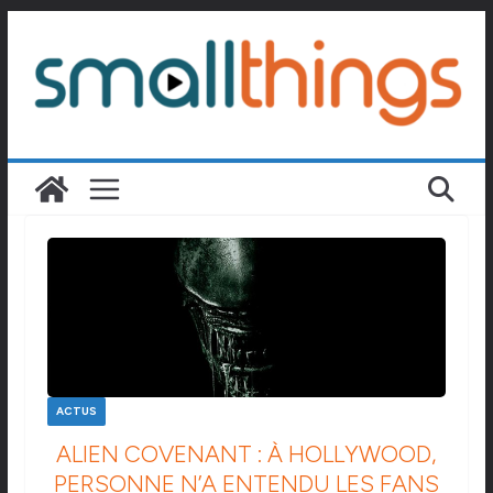
Passer
au
contenu
ACTUS
ALIEN COVENANT : À HOLLYWOOD,
PERSONNE N’A ENTENDU LES FANS