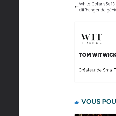
White Collar s5e13 :
cliffhanger de géni
TOM WITWIC
Créateur de SmallTh
VOUS POU