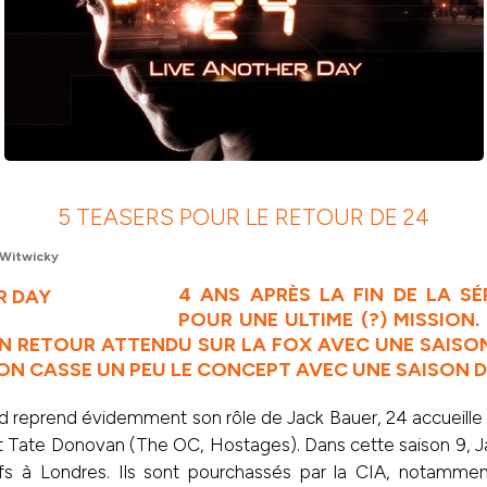
5 TEASERS POUR LE RETOUR DE 24
Witwicky
4 ANS APRÈS LA FIN DE LA SÉR
POUR UNE ULTIME (?) MISSION.
N RETOUR ATTENDU SUR LA FOX AVEC UNE SAISON 9
ON CASSE UN PEU LE CONCEPT AVEC UNE SAISON DE
nd reprend évidemment son rôle de Jack Bauer, 24 accueill
t Tate Donovan (The OC, Hostages). Dans cette saison 9, J
tifs à Londres. Ils sont pourchassés par la CIA, notammen