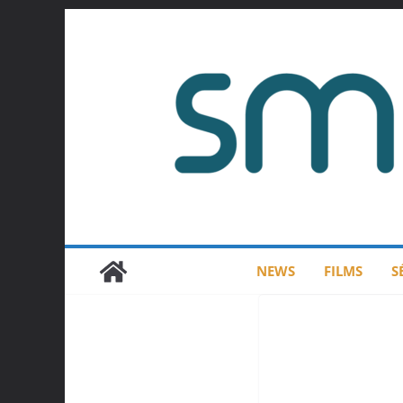
Passer
au
contenu
NEWS
FILMS
S