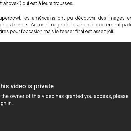
ahovski) qui est à leurs trousses.
uperbowl, les américains ont pu découvrir des images ex
vidéos teasers. Aucune image de la saison à proprement parl
res pour l’occasion mais le teaser final est assez joli.