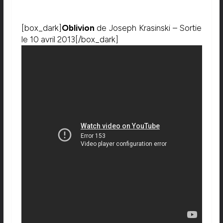
[box_dark]
Oblivion
de Joseph Krasinski – Sortie
le 10 avril 2013[/box_dark]