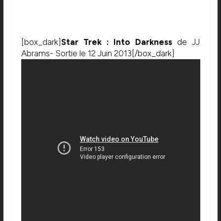
[box_dark]
Star Trek : Into Darkness
de JJ
Abrams- Sortie le 12 Juin 2013[/box_dark]