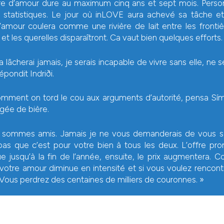
re d’amour dure au maximum cinq ans et sept mois. Pers
s statistiques. Le jour où inLOVE aura achevé sa tâche e
 l’amour coulera comme une rivière de lait entre les frontiè
et les querelles disparaîtront. Ca vaut bien quelques efforts.
a lâcherai jamais, je serais incapable de vivre sans elle, ne 
épondit Indriði.
omment on tord le cou aux arguments d’autorité, pensa Símon
gée de bière.
 sommes amis. Jamais je ne vous demanderais de vous sé
pas que c’est pour votre bien à tous les deux. L’offre pr
e jusqu’à la fin de l’année, ensuite, le prix augmentera.
 votre amour diminue en intensité et si vous voulez rencon
Vous perdrez des centaines de milliers de couronnes. »