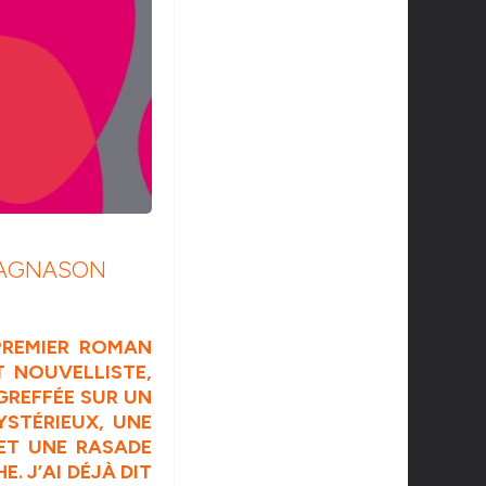
 MAGNASON
 PREMIER ROMAN
T NOUVELLISTE,
GREFFÉE SUR UN
STÉRIEUX, UNE
 ET UNE RASADE
. J’AI DÉJÀ DIT