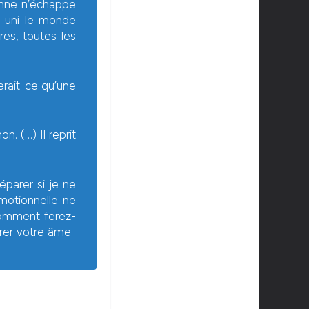
onne n’échappe
t uni le monde
res, toutes les
serait-ce qu’une
. (…) Il reprit
parer si je ne
omotionnelle ne
 Comment ferez-
trer votre âme-