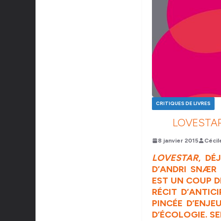
CRITIQUES DE LIVRES
LOVESTAR
8 janvier 2015
Cécil
LOVESTAR
, DÉ
D’ANDRI SNÆR
EST UN COUP D
RÉCIT D’ANTI
PINCÉE D’ENJE
D’ÉCOLOGIE. SE