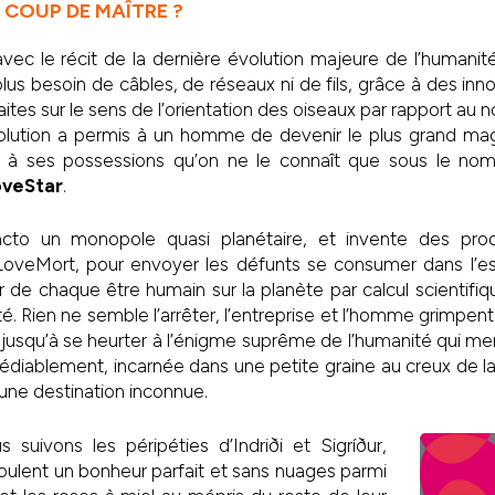
 COUP DE MAÎTRE ?
c le récit de la dernière évolution majeure de l’humanité 
lus besoin de câbles, de réseaux ni de fils, grâce à des inn
aites sur le sens de l’orientation des oiseaux par rapport a
volution a permis à un homme de devenir le plus grand mag
ié à ses possessions qu’on ne le connaît que sous le n
oveStar
.
to un monopole quasi planétaire, et invente des produ
: LoveMort, pour envoyer les défunts se consumer dans l’e
 de chaque être humain sur la planète par calcul scientifi
té. Rien ne semble l’arrêter, l’entreprise et l’homme grimpe
 jusqu’à se heurter à l’énigme suprême de l’humanité qui 
édiablement, incarnée dans une petite graine au creux de 
 une destination inconnue.
s suivons les péripéties d’Indriði et Sigríður,
ulent un bonheur parfait et sans nuages parmi