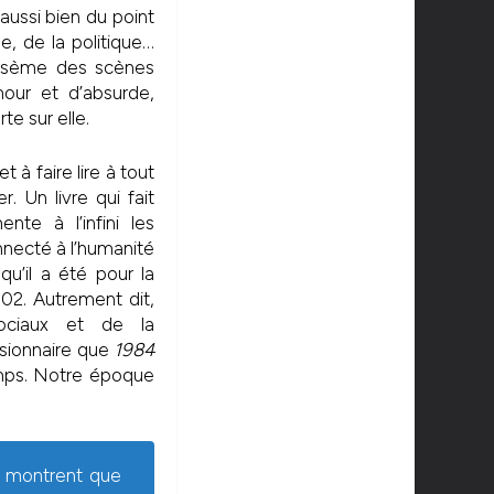
aussi bien du point
le, de la politique…
parsème des scènes
mour et d’absurde,
te sur elle.
 et à faire lire à tout
. Un livre qui fait
mente à l’infini les
onnecté à l’humanité
qu’il a été pour la
02. Autrement dit,
ociaux et de la
isionnaire que
1984
emps. Notre époque
ues montrent que