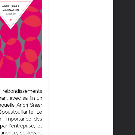
es rebondissements
man, avec sa fin un
laquelle Andri Snær
 époustouflante. Le
à l’importance des
r l’entreprise, et
tinence, soulevant