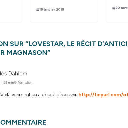
20 nov
15 janvier 2015
ON SUR “
LOVESTAR, LE RÉCIT D’ANTIC
ÆR MAGNASON
”
les Dahlem
 h 25 min
Permalien
 Voilà vraiment un auteur à découvrir:
http://tinyurl.com/o
 COMMENTAIRE