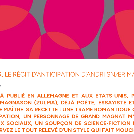
, LE RÉCIT D’ANTICIPATION D’ANDRI SNÆR
e
JÀ PUBLIÉ EN ALLEMAGNE ET AUX ETATS-UNIS,
 MAGNASON (
ZULMA
), DÉJÀ POÈTE, ESSAYISTE E
E MAÎTRE. SA RECETTE : UNE TRAME ROMANTIQUE 
CIPATION, UN PERSONNAGE DE GRAND MAGNAT MY
UX SOCIAUX, UN SOUPÇON DE SCIENCE-FICTION
RVEZ LE TOUT RELEVÉ D’UN STYLE QUI FAIT MOUCHE