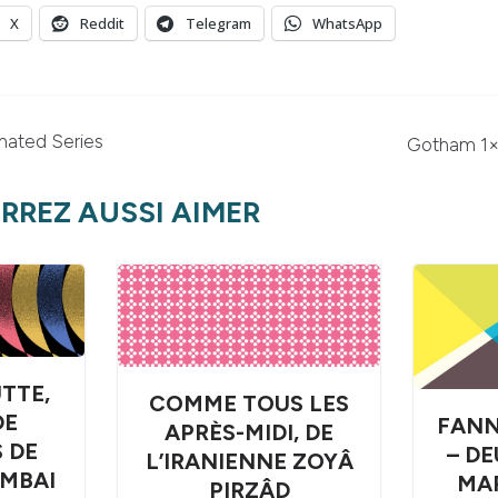
X
Reddit
Telegram
WhatsApp
mated Series
Gotham 1×1
RREZ AUSSI AIMER
TTE,
COMME TOUS LES
DE
FANN
APRÈS-MIDI, DE
 DE
– DE
L’IRANIENNE ZOYÂ
AMBAI
MA
PIRZÂD