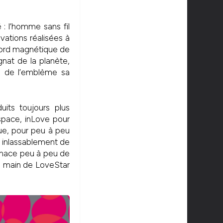
: l’homme sans fil
ovations réalisées à
u nord magnétique de
nat de la planète,
om de l’emblème sa
its toujours plus
space, inLove pour
que, pour peu à peu
nt inlassablement de
menace peu à peu de
la main de LoveStar