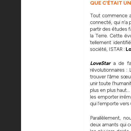
QUE C’ÉTAIT UN
Tout commence ave
connecté, qui n’a p
partir des études f
la Terre. Cette é
tellement identif
société, ISTAR :
L
LoveStar
a de fac
révolutionnaires 
trouver l’âme sœur
unir toute l’humani
plus en plus haut…
les emporter irrém
qui l’emporte vers
Parallèlement, nou
deux amants qui co