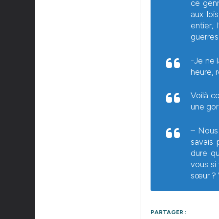
ce gen
aux loi
entier,
guerres 
-Je ne l
heure, r
Voilà c
une gor
– Nous
savais 
dure qu
vous si
sœur ? 
PARTAGER :