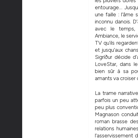
les pluviers dorés
entourage… Jusqu’
une faille : l’âme
inconnu danois. D’
avec le temps, 
Ambiance, le servi
TV qu’ils regarde
et jusqu’aux chans
Sigríður décide d’
LoveStar, dans les
bien sûr à sa po
amants va croiser c
La trame narrati
parfois un peu att
peu plus conventio
Magnason conduit s
roman brasse des 
relations humaine
l’asservissement 