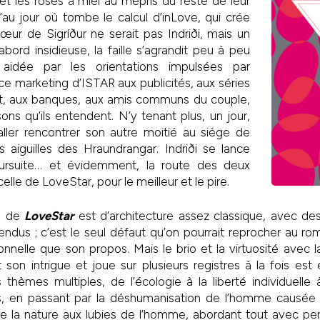
 et les roses à miel au mépris du reste de leur
au jour où tombe le calcul d’inLove, qui crée
 sœur de Sigríður ne serait pas Indriði, mais un
abord insidieuse, la faille s’agrandit peu à peu
aidée par les orientations impulsées par
ce marketing d’ISTAR aux publicités, aux séries
nt, aux banques, aux amis communs du couple,
ons qu’ils entendent. N’y tenant plus, un jour,
aller rencontrer son autre moitié au siège de
 aiguilles des Hraundrangar. Indriði se lance
ursuite… et évidemment, la route des deux
elle de LoveStar, pour le meilleur et le pire.
ve de
LoveStar
est d’architecture assez classique, avec d
endus ; c’est le seul défaut qu’on pourrait reprocher au ro
nnelle que son propos. Mais le brio et la virtuosité avec 
on intrigue et joue sur plusieurs registres à la fois est
thèmes multiples, de l’écologie à la liberté individuelle 
s, en passant par la déshumanisation de l’homme causée pa
de la nature aux lubies de l’homme, abordant tout avec per