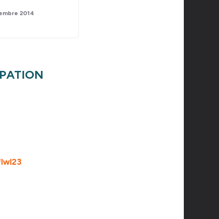
embre 2014
IPATION
flwl23