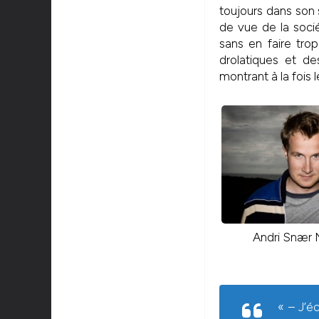
toujours dans son 
de vue de la sociét
sans en faire tro
drolatiques et de
montrant à la fois l
Andri Snær
« – J’éc