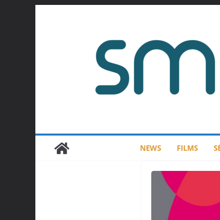
Passer
au
contenu
NEWS
FILMS
S