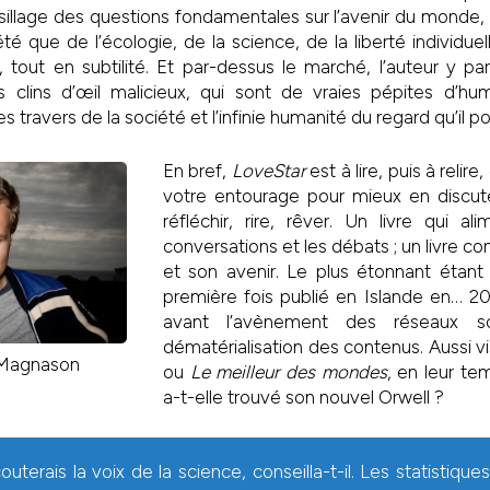
sillage des questions fondamentales sur l’avenir du monde, 
é que de l’écologie, de la science, de la liberté individuel
p, tout en subtilité. Et par-dessus le marché, l’auteur y 
s clins d’œil malicieux, qui sont de vraies pépites d’hu
es travers de la société et l’infinie humanité du regard qu’il por
En bref,
LoveStar
est à lire, puis à relire,
votre entourage pour mieux en discuter
réfléchir, rire, rêver. Un livre qui ali
conversations et les débats ; un livre c
et son avenir. Le plus étonnant étant 
première fois publié en Islande en… 20
avant l’avènement des réseaux s
dématérialisation des contenus. Aussi v
 Magnason
ou
Le meilleur des mondes
, en leur t
a-t-elle trouvé son nouvel Orwell ?
outerais la voix de la science, conseilla-t-il. Les statistiq