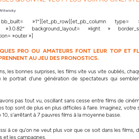
Witwicky
 bb_built= »1″][et_pb_row][et_pb_column type= »4
on= »3.0.82″ background_layout= »light » border_
on= »outer »]
TIQUES PRO OU AMATEURS FONT LEUR TOP ET F
 PRENNENT AU JEU DES PRONOSTICS.
s, les bonnes surprises, les films vite vus vite oubliés, ch
le portrait d’une génération de spectateurs qui semble
’avons pas tout vu, oscillant sans cesse entre films de ciném
es top sont de plus en plus difficiles à faire. Imaginez, votr
 10, s’arrêtant à 7 pauvres films à la moyenne basse.
ssi à ce qu’on ne veut plus voir que ce soit dans les films, d
les et les campagnes.