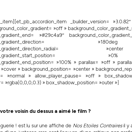
_item][et_pb_accordion_item _builder_version= »3.0.82″
ground_color_gradient= »off » background_color_gradient
r_gradient_end= »#29c4a9″ background_color_gradient
nd_color_gradient_direction= 
_color_gradient_direction_radial
d_color_gradient_start_posit
_gradient_end_position= »100% » parallax= »off » paral
 »cover » background_position= »center » background_rep
d= »normal » allow_player_pause= »off » box_shado
 »rgba(0,0,0,0.3) » box_shadow_position= »outer »]
 votre voisin du dessus a aimé le film ?
guerie ! est lu sur une affiche de
Nos Etoiles Contraires
il y