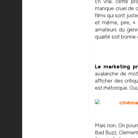
En vrai, cette p
manque cruel de cr
films qui sont just
et même, pire, « l
amateurs du genre
qualité soit bonne 
Le marketing p
avalanche de mots 
afficher des crit
est rhétorique. Oui, 
Mais non. On pourr
Bad Buzz, Clement