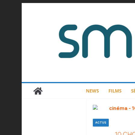
Passer
au
contenu
NEWS
FILMS
S
ACTUS
10 CH