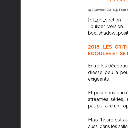
2 janvier 2018
Tom 
[et_pb_section
_builder_versi
box_shadow_positi
2018, LES CRI
ÉCOULÉE ET SE
Entre les déception
dresse peu à peu 
exigeants.
Et pour nous qui n
streamés, séries, l
pas pu faire un Top
Mais l’heure est au
aussi dans les sal