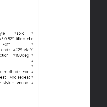
_style= »solid »
3.0.82″ title= »Le
nt= »off »
nt_end= »#29c4a9″
ection= »180deg »
= »center »
ion= »0% »
lax_method= »on »
eat= »no-repeat »
w_style= »none »