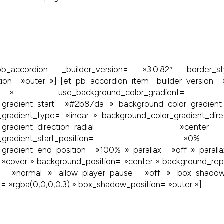
t_pb_accordion _builder_version= »3.0.82″ border
on= »outer »] [et_pb_accordion_item _builder_version= »
» use_background_color_gradie
_gradient_start= »#2b87da » background_color_gradie
_gradient_type= »linear » background_color_gradient_dir
_color_gradient_direction_radial
d_color_gradient_start_posit
_gradient_end_position= »100% » parallax= »off » paral
 »cover » background_position= »center » background_rep
d= »normal » allow_player_pause= »off » box_shado
 »rgba(0,0,0,0.3) » box_shadow_position= »outer »]