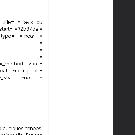
 title= »L’avis du
_start= »#2b87da »
_type= »linear »
»180deg »
= »center »
ion= »0% »
lax_method= »on »
eat= »no-repeat »
w_style= »none »
 a quelques années.