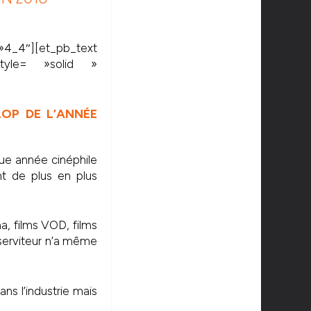
_4″][et_pb_text
style= »solid »
LOP DE L’ANNÉE
aque année cinéphile
nt de plus en plus
a, films VOD, films
e serviteur n’a même
ans l’industrie mais