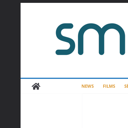
Passer
au
contenu
NEWS
FILMS
S