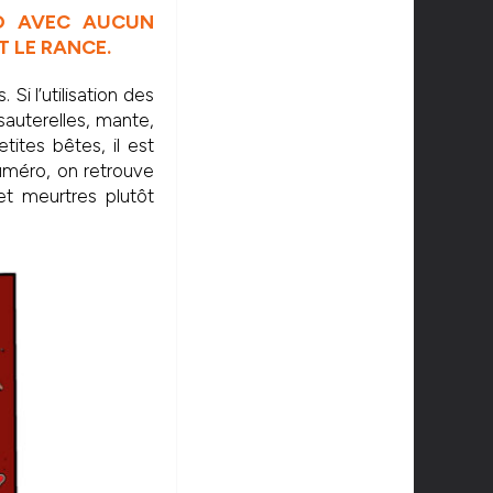
RO AVEC AUCUN
 LE RANCE.
Si l’utilisation des
 sauterelles, mante,
tites bêtes, il est
numéro, on retrouve
et meurtres plutôt