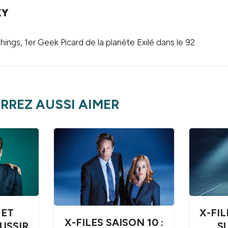
KY
ings, 1er Geek Picard de la planète Exilé dans le 92
RREZ AUSSI AIMER
X-FIL
ET
X-FILES SAISON 10 :
SU
USSIR