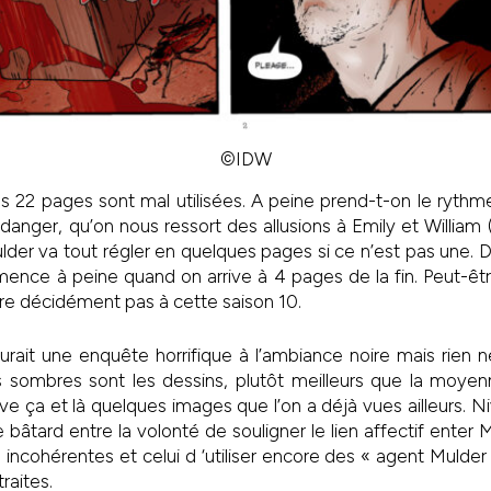
©IDW
es 22 pages sont mal utilisées. A peine prend-t-on le ryth
danger, qu’on nous ressort des allusions à Emily et William 
lder va tout régler en quelques pages si ce n’est pas une
mence à peine quand on arrive à 4 pages de la fin. Peut-êtr
re décidément pas à cette saison 10.
rait une enquête horrifique à l’ambiance noire mais rien n
 sombres sont les dessins, plutôt meilleurs que la moye
e ça et là quelques images que l’on a déjà vues ailleurs. N
 bâtard entre la volonté de souligner le lien affectif enter 
 incohérentes et celui d ‘utiliser encore des « agent Mulder
raites.