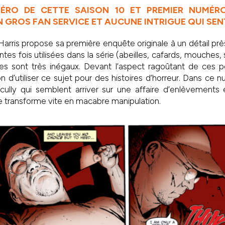
ÉRO DE CETTE SAISON 10 ET PREMIER NUMÉ
 GROS FAN SERVICE ET AUCUNE INTRIGUE QUI SENT
arris propose sa première enquête originale à un détail près. 
tes fois utilisées dans la série (abeilles, cafards, mouches,
es sont très inégaux. Devant l’aspect ragoûtant de ces pe
n d’utiliser ce sujet pour des histoires d’horreur. Dans ce 
ully qui semblent arriver sur une affaire d’enlèvements 
e transforme vite en macabre manipulation.