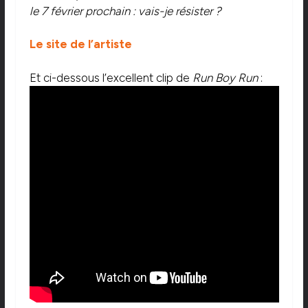
le 7 février prochain : vais-je résister ?
Le site de l’artiste
Et ci-dessous l’excellent clip de
Run Boy Run
: