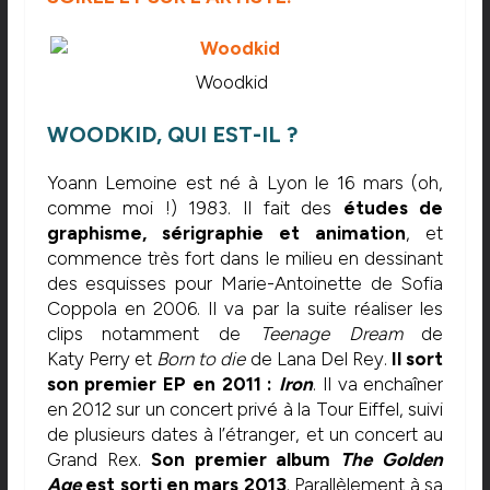
Woodkid
WOODKID, QUI EST-IL ?
Yoann Lemoine est né à Lyon le 16 mars (oh,
comme moi !) 1983. Il fait des
études de
graphisme, sérigraphie et animation
, et
commence très fort dans le milieu en dessinant
des esquisses pour Marie-Antoinette de Sofia
Coppola en 2006. Il va par la suite réaliser les
clips notamment de
Teenage Dream
de
Katy Perry et
Born to die
de Lana Del Rey.
Il sort
son premier EP en 2011 :
Iron
. Il va enchaîner
en 2012 sur un concert privé à la Tour Eiffel, suivi
de plusieurs dates à l’étranger, et un concert au
Grand Rex.
Son premier album
The Golden
Age
est sorti en mars 2013
. Parallèlement à sa