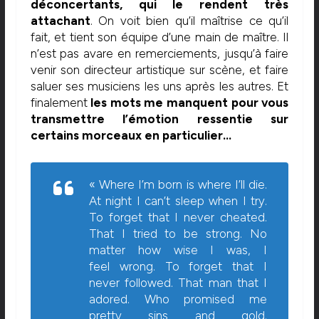
déconcertants, qui le rendent très
attachant
. On voit bien qu’il maîtrise ce qu’il
fait, et tient son équipe d’une main de maître. Il
n’est pas avare en remerciements, jusqu’à faire
venir son directeur artistique sur scène, et faire
saluer ses musiciens les uns après les autres. Et
finalement
les mots me manquent pour vous
transmettre l’émotion ressentie sur
certains morceaux en particulier…
« Where I’m born is where I’ll die.
At night I can’t sleep when I try.
To forget that I never cheated.
That I tried to be strong. No
matter how wise I was, I
feel wrong. To forget that I
never followed. That man that I
adored. Who promised me
pretty sins and gold.