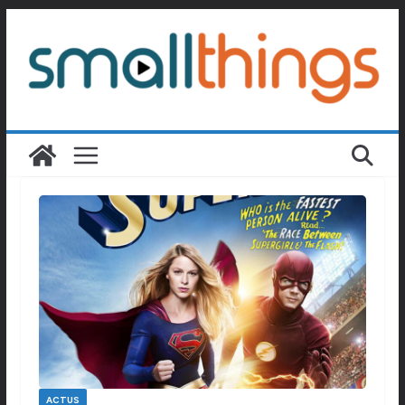
Passer
au
contenu
ACTUS