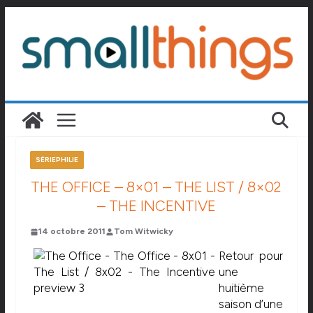
Passer
au
contenu
SÉRIEPHILIE
THE OFFICE – 8×01 – THE LIST / 8×02
– THE INCENTIVE
14 octobre 2011
Tom Witwicky
Retour pour
une
huitième
saison d’une