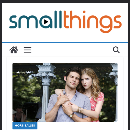
Passer
au
contenu
HORS SALLES