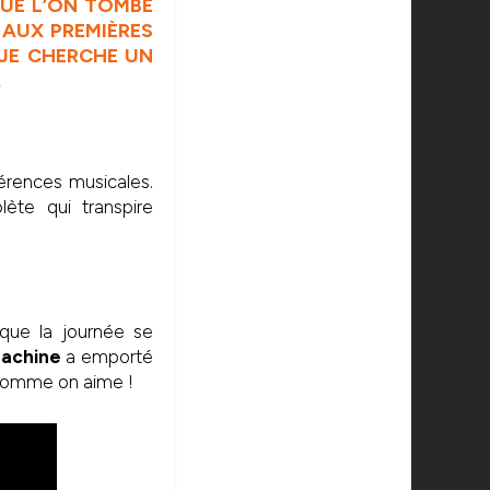
QUE L’ON TOMBE
AUX PREMIÈRES
 JE CHERCHE UN
.
érences musicales.
lète qui transpire
 que la journée se
Machine
a emporté
ie comme on aime !