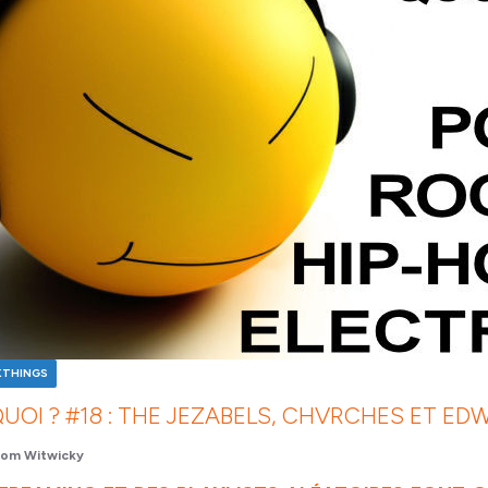
KTHINGS
UOI ? #18 : THE JEZABELS, CHVRCHES ET E
om Witwicky