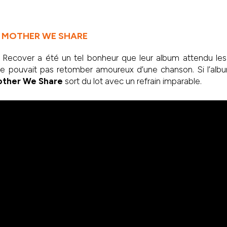
E MOTHER WE SHARE
Recover a été un tel bonheur que leur album attendu le
n ne pouvait pas retomber amoureux d’une chanson. Si l’alb
other We Share
sort du lot avec un refrain imparable.