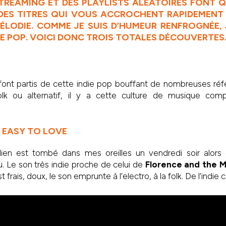
STREAMING ET DES PLAYLISTS ALÉATOIRES FONT 
DES TITRES QUI VOUS ACCROCHENT RAPIDEMENT 
ÉLODIE. COMME JE SUIS D’HUMEUR RENFROGNÉE,
IE POP. VOICI DONC TROIS TOTALES DÉCOUVERTES
 font partis de cette indie pop bouffant de nombreuses réf
olk ou alternatif, il y a cette culture de musique comp
– EASY TO LOVE
ien est tombé dans mes oreilles un vendredi soir alors
u. Le son très indie proche de celui de
Florence and the 
 frais, doux, le son emprunte à l’electro, à la folk. De l’ind