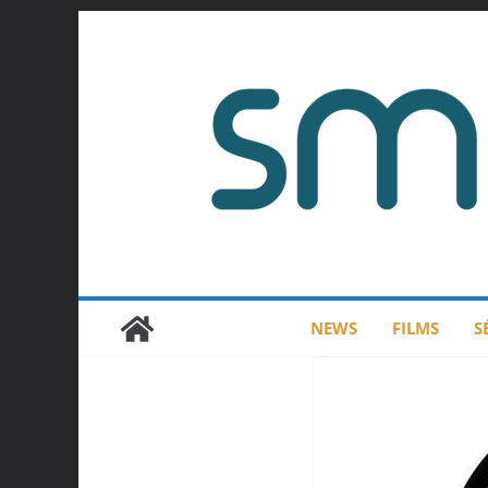
Passer
au
contenu
NEWS
FILMS
S