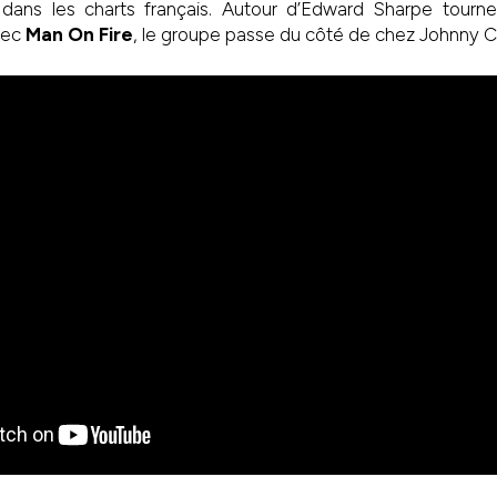
 dans les charts français. Autour d’Edward Sharpe tourn
vec
Man On Fire
, le groupe passe du côté de chez Johnny 