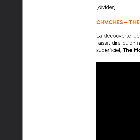
[divider]
CHVCHES – TH
La découverte de 
faisait dire qu’o
superficiel,
The M