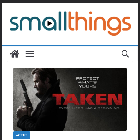
Passer
au
contenu
ACTUS