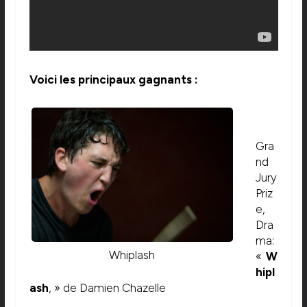
Voici les principaux gagnants :
Gra
nd
Jury
Priz
e,
Dra
ma:
Whiplash
«
W
hipl
ash
, » de Damien Chazelle