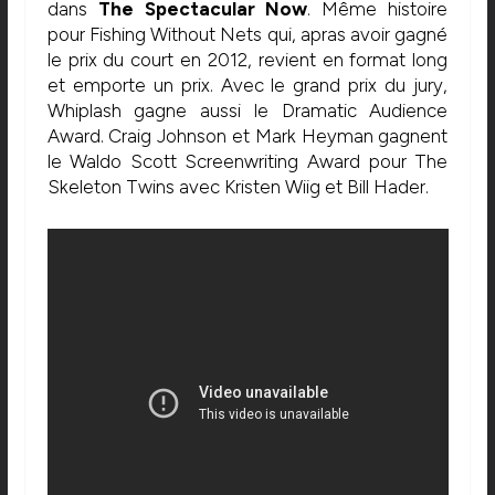
dans
The Spectacular Now
. Même histoire
pour Fishing Without Nets qui, apras avoir gagné
le prix du court en 2012, revient en format long
et emporte un prix. Avec le grand prix du jury,
Whiplash gagne aussi le Dramatic Audience
Award. Craig Johnson et Mark Heyman gagnent
le Waldo Scott Screenwriting Award pour The
Skeleton Twins avec Kristen Wiig et Bill Hader.