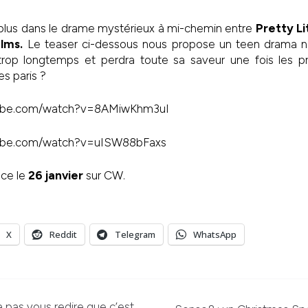
 plus dans le drame mystérieux à mi-chemin entre
Pretty Li
alms.
Le teaser ci-dessous nous propose un teen drama noir
rop longtemps et perdra toute sa saveur une fois les p
es paris ?
tube.com/watch?v=8AMiwKhm3uI
tube.com/watch?v=uISW88bFaxs
ce le
26 janvier
sur CW.
X
Reddit
Telegram
WhatsApp
va pas vous redire que c’est