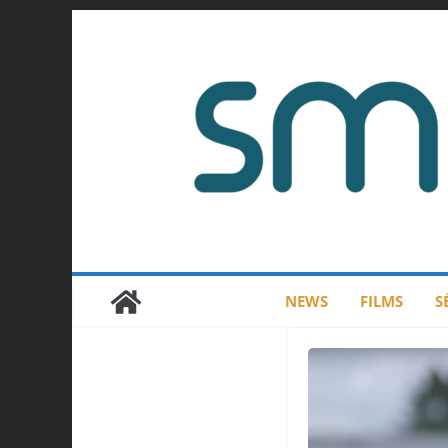
Passer
au
contenu
NEWS
FILMS
S