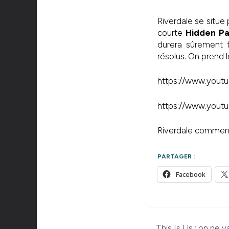
Riverdale se situe
courte
Hidden P
durera sûrement t
résolus. On prend l
https://www.you
https://www.you
Riverdale commen
PARTAGER :
Facebook
This Is Us : on ne 