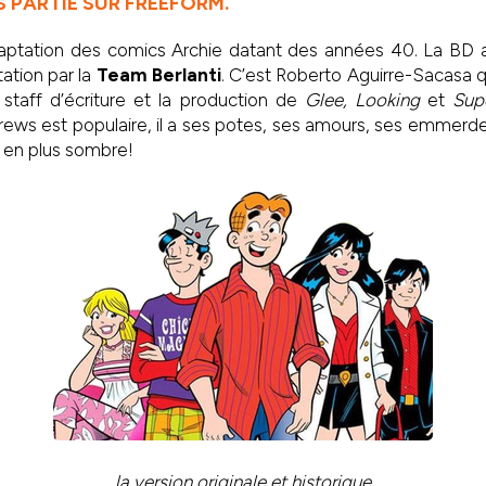
S PARTIE SUR FREEFORM.
aptation des comics Archie datant des années 40. La BD a 
tation par la
Team Berlanti
. C’est Roberto Aguirre-Sacasa qu
e staff d’écriture et la production de
Glee, Looking
et
Supe
rews est populaire, il a ses potes, ses amours, ses emmerdes
en plus sombre!
la version originale et historique