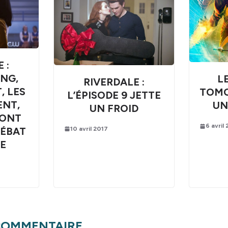
 :
NG,
L
RIVERDALE :
, LES
TOMO
L’ÉPISODE 9 JETTE
ENT,
UN
UN FROID
SONT
6 avril
10 avril 2017
DÉBAT
E
 COMMENTAIRE