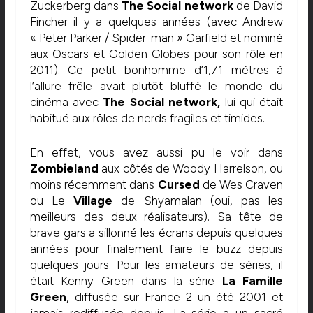
Zuckerberg dans
The Social network
de David
Fincher il y a quelques années (avec Andrew
« Peter Parker / Spider-man » Garfield et nominé
aux Oscars et Golden Globes pour son rôle en
2011). Ce petit bonhomme d’1,71 mètres à
l’allure frêle avait plutôt bluffé le monde du
cinéma avec
The
Social network,
lui qui était
habitué aux rôles de nerds fragiles et timides.
En effet, vous avez aussi pu le voir dans
Zombieland
aux côtés de Woody Harrelson, ou
moins récemment dans
Cursed
de Wes Craven
ou Le
Village
de Shyamalan (oui, pas les
meilleurs des deux réalisateurs). Sa tête de
brave gars a sillonné les écrans depuis quelques
années pour finalement faire le buzz depuis
quelques jours. Pour les amateurs de séries, il
était Kenny Green dans la série
La Famille
Green
, diffusée sur France 2 un été 2001 et
jamais rediffusée depuis. La série a un sacré