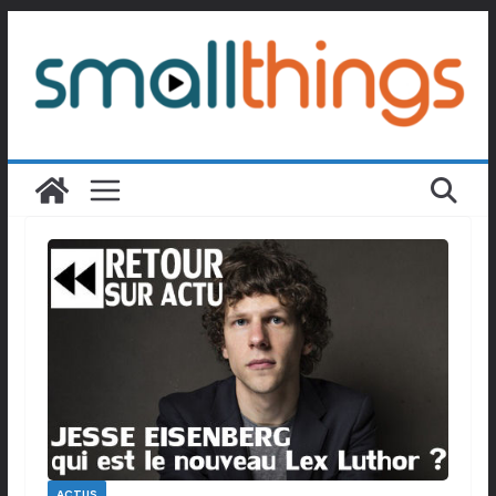
Passer
au
contenu
ACTUS