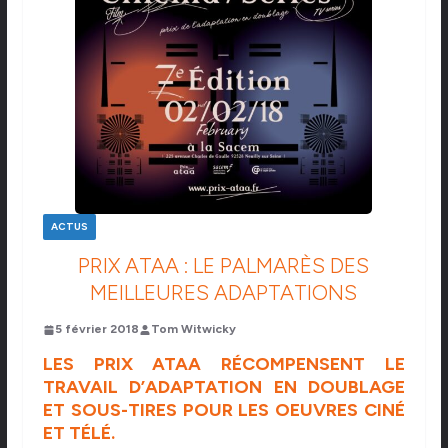
ACTUS
PRIX ATAA : LE PALMARÈS DES
MEILLEURES ADAPTATIONS
5 février 2018
Tom Witwicky
LES PRIX ATAA RÉCOMPENSENT LE
TRAVAIL D’ADAPTATION EN DOUBLAGE
ET SOUS-TIRES POUR LES OEUVRES CINÉ
ET TÉLÉ.